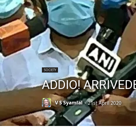
SOCIETY
ADDIO! ARRIVEDE
V S Syamlal
-
21st April 2020