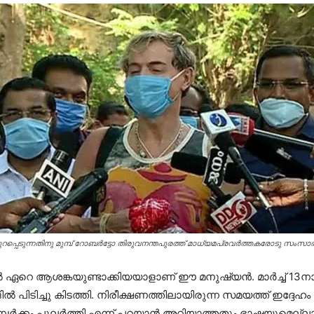
പുറപ്പെടുന്നതിനു മുമ്പ് റോബര്‍ട്ടോ തിരുവനന്തപുരത്ത് മാധ്യമപ്രവര്‍ത്തകരോടു സംസാരി
ല്‍ ഏറെ ആശങ്കയുണ്ടാക്കിയയാളാണ് ഈ മനുഷ്യന്‍. മാര്‍ച്ച് 13ന
 പിടിച്ചു കിടത്തി. നിരീക്ഷണത്തിലായിരുന്ന സമയത്ത് ഇദ്ദേഹം
ം പുലര്‍ത്തി എന്ന് പറയാന്‍ അറിയാത്തതും ഭാഷയുമെല്ലാം സമ്പ