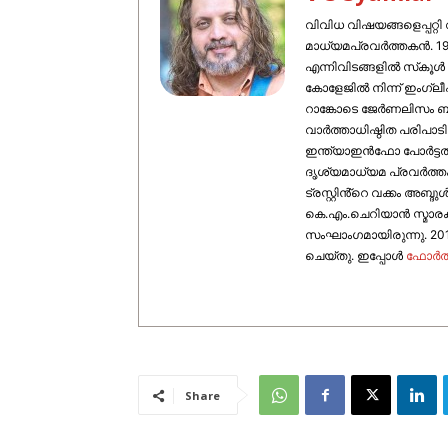
വിവിധ വിഷയങ്ങളെപ്പറ്റ
മാധ്യമപ്രവര്‍ത്തകന്‍.
എന്നിവിടങ്ങളില്‍ സ്‌കൂ
കോളേജില്‍ നിന്ന് ഇംഗ്ലീഷ
റാങ്കോടെ ജേര്‍ണലിസം ബ
വാര്‍ത്താധിഷ്ഠിത പരിപാട
ഇന്ത്യാഇന്‍ഫോ പോർട്ടൽ,
ദൃശ്യമാധ്യമ പ്രവര്‍ത്ത
ട്രസ്റ്റിൻ്റെ വക്കം അബ
കെ.എം.ചെറിയാന്‍ സ്മാരക
സംഘാംഗമായിരുന്നു. 2010ല
ചെയ്തു. ഇപ്പോള്‍
ഫോ‍ർത്
Share