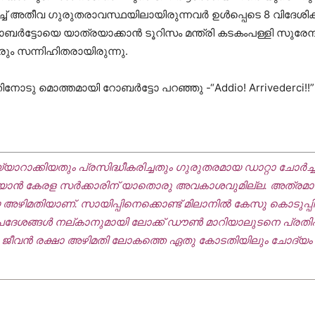
്ച് അതീവ ഗുരുതരാവസ്ഥയിലായിരുന്നവര്‍ ഉള്‍പ്പെടെ 8 വിദേശികള
ോബര്‍ട്ടോയെ യാത്രയാക്കാന്‍ ടൂറിസം മന്ത്രി കടകംപള്ളി സുരേന്ദ്ര
വരും സന്നിഹിതരായിരുന്നു.
ോടു മൊത്തമായി റോബര്‍ട്ടോ പറഞ്ഞു -“Addio! Arrivederci!!” എന
ക തയ്യാറാക്കിയതും പ്രസിദ്ധീകരിച്ചതും ഗുരുതരമായ ഡാറ്റാ ചോര്‍
യ്യാന്‍ കേരള സര്‍ക്കാരിന് യാതൊരു അവകാശവുമില്ല. അത്ര
ിമതിയാണ്. സായിപ്പിനെക്കൊണ്ട് മിലാനില്‍ കേസു കൊടുപ്പിക്കു
ഉപദേശങ്ങള്‍ നല്കാനുമായി ലോക്ക് ഡൗണ്‍ മാറിയാലുടനെ പ്രത
െ ഈ ജീവന്‍ രക്ഷാ അഴിമതി ലോകത്തെ ഏതു കോടതിയിലും ചോദ്യം