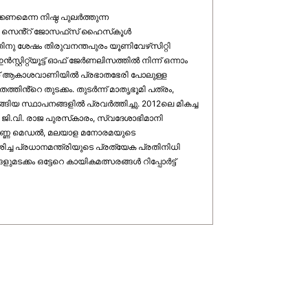
മെന്ന നിഷ്ഠ പുലര്‍ത്തുന്ന
ം, സെൻ്റ് ജോസഫ്‌സ് ഹൈസ്‌കൂള്‍
്തിനു ശേഷം തിരുവനന്തപുരം യൂണിവേഴ്‌സിറ്റി
റിറ്റ്യൂട്ട് ഓഫ് ജേര്‍ണലിസത്തില്‍ നിന്ന് ഒന്നാം
ത്ത് ആകാശവാണിയില്‍ പ്രഭാതഭേരി പോലുള്ള
ിൻ്റെ തുടക്കം. തുടര്‍ന്ന് മാതൃഭൂമി പത്രം,
യ സ്ഥാപനങ്ങളില്‍ പ്രവര്‍ത്തിച്ചു. 2012ലെ മികച്ച
ള ജി.വി. രാജ പുരസ്‌കാരം, സ്വദേശാഭിമാനി
്വര്‍ണ്ണ മെഡല്‍, മലയാള മനോരമയുടെ
ശിച്ച പ്രധാനമന്ത്രിയുടെ പ്രത്യേക പ്രതിനിധി
ക്കം ഒട്ടേറെ കായികമത്സരങ്ങള്‍ റിപ്പോര്‍ട്ട്