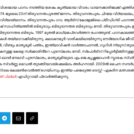
ി വിശദമായ പഠനം നടത്തിയ ശേഷം കൃത്യമായ വിവരം വായനക്കാരിലേക്ക് എത്തിക്കണ
 1974 ജൂലൈ 23ന് തിരുവനന്തപുരത്ത് ജനനം. തിരുവനന്തപുരം ചിന്മയ വിദ്യാലയ
ള്‍ വിദ്യാഭ്യാസം. തിരുവനന്തപുരം ഗവ. ആര്‍ട്‌സ് കോളേജിലെ പ്രീഡിഗ്രി പഠനത
് സാഹിത്യത്തില്‍ ബിരുദവും ബിരുദാനന്തര ബിരുദവും നേടി. തിരുവനന്തപുരം ഇന്‍സ്റ്
ിരുദാനന്തര ബിരുദം. 1997 മുതല്‍ മാധ്യമപ്രവര്‍ത്തന രംഗത്തുണ്ട്. പഠനകാല
ികള്‍ തയ്യാറാക്കിയിരുന്നു. കലാകൗമുദി വാരികയിലായിരുന്നു ഔദ്യോഗിക ജീവിതത്ത
 വീണ്ടും മാതൃഭൂമി പത്രം, ഇന്ത്യാവിഷന്‍ വാർത്താചാനൽ, ഗൂഗിൾ ന്യൂസ് തുടങ്ങി
കനുള്ള കേരള സർക്കാരിൻ്റെ പുരസ്‌കാരം നേടി. സ്പോർട്സ് റിപ്പോർട്ടിങ്ങിനുള്
്ദുള്‍ ഖാദര്‍ മൗലവി പുരസ്‌കാരം, മാതൃഭൂമിയുടെ എം.ജെ.കൃഷ്ണമോഹന്‍ സ്മാരക സ
 സ്വര്‍ണ്ണ മെഡല്‍ തുടങ്ങിയവയ്‌ക്കെല്ലാം അര്‍ഹനായി. 2009ല്‍ ചൈന സന്ദര്‍
െ കോമണ്‍വെല്‍ത്ത് ഗെയിംസും ഇന്ത്യ പങ്കെടുത്ത ടെസ്റ്റ് -ഏകദിന മത്സരങ്ങളുമട
ത് പില്ല‍ർ
എഡിറ്ററായി പ്രവ‍ർത്തിക്കുന്നു.