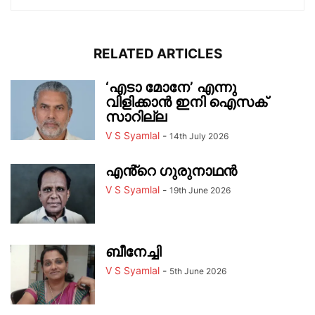
RELATED ARTICLES
‘എടാ മോനേ’ എന്നു
വിളിക്കാൻ ഇനി ഐസക്
സാറില്ല
V S Syamlal
-
14th July 2026
എൻ്റെ ഗുരുനാഥൻ
V S Syamlal
-
19th June 2026
ബീനേച്ചി
V S Syamlal
-
5th June 2026