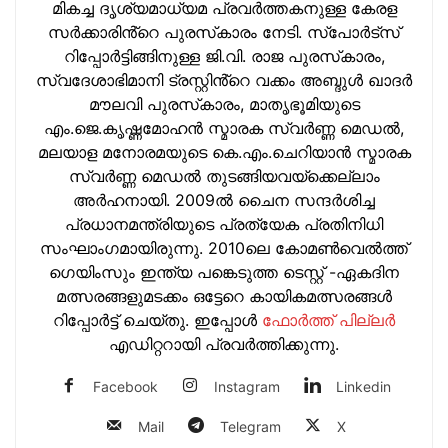
മികച്ച ദൃശ്യമാധ്യമ പ്രവര്‍ത്തകനുള്ള കേരള
സർക്കാരിൻ്റെ പുരസ്‌കാരം നേടി. സ്പോർട്സ്
റിപ്പോർട്ടിങ്ങിനുള്ള ജി.വി. രാജ പുരസ്‌കാരം,
സ്വദേശാഭിമാനി ട്രസ്റ്റിൻ്റെ വക്കം അബ്ദുള്‍ ഖാദര്‍
മൗലവി പുരസ്‌കാരം, മാതൃഭൂമിയുടെ
എം.ജെ.കൃഷ്ണമോഹന്‍ സ്മാരക സ്വര്‍ണ്ണ മെഡല്‍,
മലയാള മനോരമയുടെ കെ.എം.ചെറിയാന്‍ സ്മാരക
സ്വര്‍ണ്ണ മെഡല്‍ തുടങ്ങിയവയ്‌ക്കെല്ലാം
അര്‍ഹനായി. 2009ല്‍ ചൈന സന്ദര്‍ശിച്ച
പ്രധാനമന്ത്രിയുടെ പ്രത്യേക പ്രതിനിധി
സംഘാംഗമായിരുന്നു. 2010ലെ കോമണ്‍വെല്‍ത്ത്
ഗെയിംസും ഇന്ത്യ പങ്കെടുത്ത ടെസ്റ്റ് -ഏകദിന
മത്സരങ്ങളുമടക്കം ഒട്ടേറെ കായികമത്സരങ്ങള്‍
റിപ്പോര്‍ട്ട് ചെയ്തു. ഇപ്പോള്‍
ഫോ‍ർത്ത് പില്ല‍ർ
എഡിറ്ററായി പ്രവ‍ർത്തിക്കുന്നു.
Facebook
Instagram
Linkedin
Mail
Telegram
X