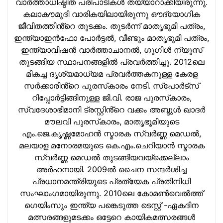
വാര്‍ത്താധിഷ്ഠിത പരിപാടികള്‍ തയ്യാറാക്കിയിരുന്നു.
കലാകൗമുദി വാരികയിലായിരുന്നു ഔദ്യോഗിക
ജീവിതത്തിൻ്റെ തുടക്കം. തുടര്‍ന്ന് മാതൃഭൂമി പത്രം,
ഇന്ത്യാഇന്‍ഫോ പോർട്ടൽ, വീണ്ടും മാതൃഭൂമി പത്രം,
ഇന്ത്യാവിഷന്‍ വാർത്താചാനൽ, ഗൂഗിൾ ന്യൂസ്
തുടങ്ങിയ സ്ഥാപനങ്ങളില്‍ പ്രവര്‍ത്തിച്ചു. 2012ലെ
മികച്ച ദൃശ്യമാധ്യമ പ്രവര്‍ത്തകനുള്ള കേരള
സർക്കാരിൻ്റെ പുരസ്‌കാരം നേടി. സ്പോർട്സ്
റിപ്പോർട്ടിങ്ങിനുള്ള ജി.വി. രാജ പുരസ്‌കാരം,
സ്വദേശാഭിമാനി ട്രസ്റ്റിൻ്റെ വക്കം അബ്ദുള്‍ ഖാദര്‍
മൗലവി പുരസ്‌കാരം, മാതൃഭൂമിയുടെ
എം.ജെ.കൃഷ്ണമോഹന്‍ സ്മാരക സ്വര്‍ണ്ണ മെഡല്‍,
മലയാള മനോരമയുടെ കെ.എം.ചെറിയാന്‍ സ്മാരക
സ്വര്‍ണ്ണ മെഡല്‍ തുടങ്ങിയവയ്‌ക്കെല്ലാം
അര്‍ഹനായി. 2009ല്‍ ചൈന സന്ദര്‍ശിച്ച
പ്രധാനമന്ത്രിയുടെ പ്രത്യേക പ്രതിനിധി
സംഘാംഗമായിരുന്നു. 2010ലെ കോമണ്‍വെല്‍ത്ത്
ഗെയിംസും ഇന്ത്യ പങ്കെടുത്ത ടെസ്റ്റ് -ഏകദിന
മത്സരങ്ങളുമടക്കം ഒട്ടേറെ കായികമത്സരങ്ങള്‍