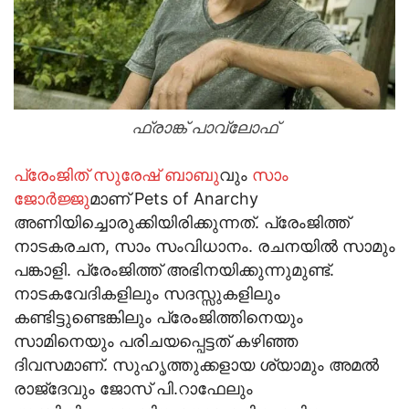
ഫ്രാങ്ക് പാവ്‌ലോഫ്‌
പ്രേംജിത് സുരേഷ് ബാബു
വും
സാം
ജോര്‍ജ്ജു
മാണ് Pets of Anarchy
അണിയിച്ചൊരുക്കിയിരിക്കുന്നത്. പ്രേംജിത്ത്
നാടകരചന, സാം സംവിധാനം. രചനയില്‍ സാമും
പങ്കാളി. പ്രേംജിത്ത് അഭിനയിക്കുന്നുമുണ്ട്.
നാടകവേദികളിലും സദസ്സുകളിലും
കണ്ടിട്ടുണ്ടെങ്കിലും പ്രേംജിത്തിനെയും
സാമിനെയും പരിചയപ്പെട്ടത് കഴിഞ്ഞ
ദിവസമാണ്. സുഹൃത്തുക്കളായ ശ്യാമും അമല്‍
രാജ്‌ദേവും ജോസ് പി.റാഫേലും