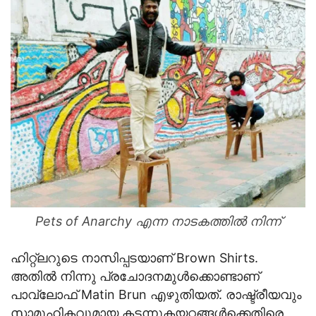
Pets of Anarchy എന്ന നാടകത്തില്‍ നിന്ന്‌
ഹിറ്റ്‌ലറുടെ നാസിപ്പടയാണ് Brown Shirts.
അതില്‍ നിന്നു പ്രചോദനമുള്‍ക്കൊണ്ടാണ്
പാവ്‌ലോഫ് Matin Brun എഴുതിയത്. രാഷ്ട്രീയവും
സാമൂഹികവുമായ കടന്നുകയറ്റങ്ങള്‍ക്കെതിരെ