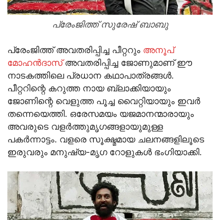
പ്രേംജിത്ത് സുരേഷ് ബാബു
പ്രേംജിത്ത് അവതരിപ്പിച്ച പീറ്ററും
അനൂപ്
മോഹന്‍ദാസ്
അവതരിപ്പിച്ച ജോണുമാണ് ഈ
നാടകത്തിലെ പ്രധാന കഥാപാത്രങ്ങള്‍.
പീറ്ററിന്റെ കറുത്ത നായ ബ്ലാക്കിയായും
ജോണിന്റെ വെളുത്ത പൂച്ച വൈറ്റിയായും ഇവര്‍
തന്നെയെത്തി. ഒരേസമയം യജമാനന്മാരായും
അവരുടെ വളര്‍ത്തുമൃഗങ്ങളായുമുള്ള
പകര്‍ന്നാട്ടം. വളരെ സൂക്ഷ്മമായ ചലനങ്ങളിലൂടെ
ഇരുവരും മനുഷ്യ-മൃഗ റോളുകള്‍ ഭംഗിയാക്കി.