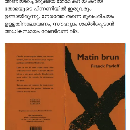
അണിയിച്ചൊരുക്കിയ തോമ കറിയ കറിയ
തോമയുടെ പിന്നണിയില്‍ ഇരുവരും
ഉണ്ടായിരുന്നു. നേരത്തേ തന്നെ മുഖപരിചയം
ഉള്ളതിനാലാവണം, സൗഹൃദം ശക്തിപ്പെടാന്‍
അധികസമയം വേണ്ടിവന്നില്ല.