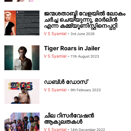
ജന്മശതാബ്ദി വേളയിൽ ലോകം
ചർച്ച ചെയ്യുന്നു, മാർലിൻ
എന്ന കമ്മ്യൂണിസ്റ്റിനെപ്പറ്റി
V S Syamlal
-
3rd June 2026
Tiger Roars in Jailer
V S Syamlal
-
11th August 2023
ഡബ്ൾ ഡോസ്
V S Syamlal
-
9th February 2023
ചില റിസർവേഷൻ
ആകുലതകൾ
V S Syamlal
-
14th December 2022