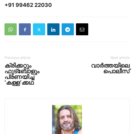
+91 99462 22030
Previous article
Next article
ക്രിക്കറ്റും
വാര്‍ത്തയിലെ
ഫുട്‌ബോളും
പൊലീസ്
പ്രണയിച്ച
‘കള്ള’ക്കഥ