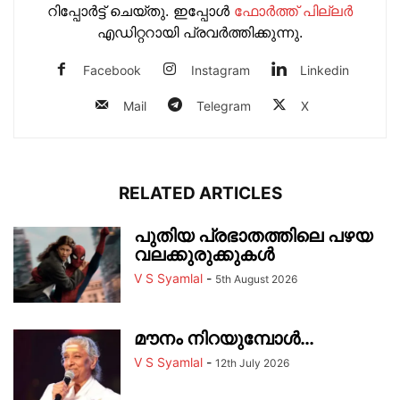
റിപ്പോര്‍ട്ട് ചെയ്തു. ഇപ്പോള്‍
ഫോ‍ർത്ത് പില്ല‍ർ
എഡിറ്ററായി പ്രവ‍ർത്തിക്കുന്നു.
Facebook
Instagram
Linkedin
Mail
Telegram
X
RELATED ARTICLES
പുതിയ പ്രഭാതത്തിലെ പഴയ
വലക്കുരുക്കുകൾ
V S Syamlal
-
5th August 2026
മൗനം നിറയുമ്പോൾ…
V S Syamlal
-
12th July 2026