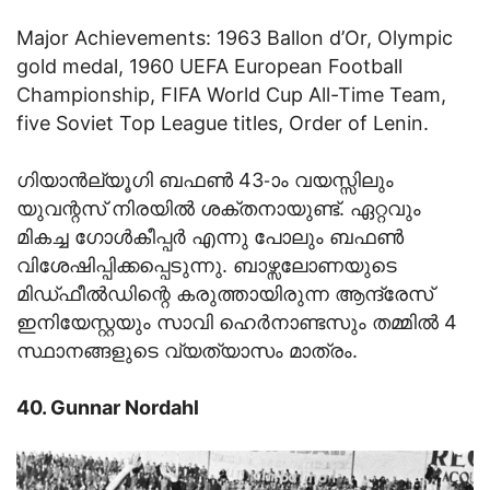
Major Achievements: 1963 Ballon d’Or, Olympic
gold medal, 1960 UEFA European Football
Championship, FIFA World Cup All-Time Team,
five Soviet Top League titles, Order of Lenin.
ഗിയാന്‍ല്യൂഗി ബഫണ്‍ 43-ാം വയസ്സിലും
യുവന്റസ് നിരയില്‍ ശക്തനായുണ്ട്. ഏറ്റവും
മികച്ച ഗോള്‍കീപ്പര്‍ എന്നു പോലും ബഫണ്‍
വിശേഷിപ്പിക്കപ്പെടുന്നു. ബാഴ്സലോണയുടെ
മിഡ്ഫീല്‍ഡിന്റെ കരുത്തായിരുന്ന ആന്ദ്രേസ്
ഇനിയേസ്റ്റയും സാവി ഹെര്‍നാണ്ടസും തമ്മില്‍ 4
സ്ഥാനങ്ങളുടെ വ്യത്യാസം മാത്രം.
40. Gunnar Nordahl