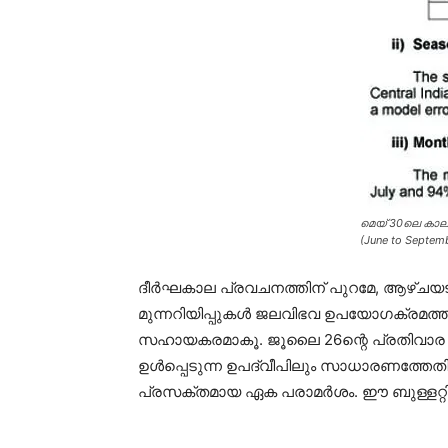
മെയ് 30ലെ കാലാവ
(June to Septemb
ദീര്‍ഘകാല പ്രവചനത്തിന് പുറമേ, ആഴ്ചയടിസ
മുന്നറിയിപ്പുകള്‍ ജലവിഭവ ഉപയോഗക്രമത്തി
സഹായകരമാകൂ. ജൂലൈ 26ന്റെ പ്രതിവാര ബുള്ളറ്
ഉള്‍പ്പെടുന്ന ഉപദ്വീപിലും സാധാരണത്തേതി
പ്രസക്തമായ ഏക പരാമര്‍ശം. ഈ ബുള്ളറ്റിനി