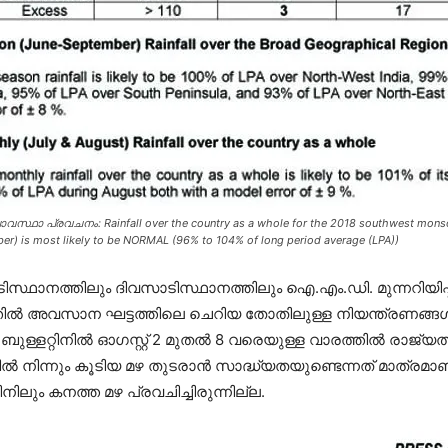
സ്ഥാ പ്രവചനം: Rainfall over the country as a whole for the 2018 southwest mon
er) is most likely to be NORMAL (96% to 104% of long period average (LPA))
്ഥാനത്തിലും ദിവസാടിസ്ഥാനത്തിലും ഐ.എം.ഡി. മുന്നറിയിപ്പ് 
ല്‍ അവസാന ഘട്ടത്തിലെ ചെറിയ തോതിലുള്ള നിയന്ത്രണങ്ങള്‍ ഏ
റിനില്‍ ഓഗസ്റ്റ് 2 മുതല്‍ 8 വരെയുള്ള വാരത്തില്‍ രാജ്യത്തി
ല്‍ നിന്നും കൂടിയ മഴ തുടരാന്‍ സാദ്ധ്യതയുണ്ടെന്നത് മാത്രമ
ലും കനത്ത മഴ പ്രവചിച്ചിരുന്നില്ല.