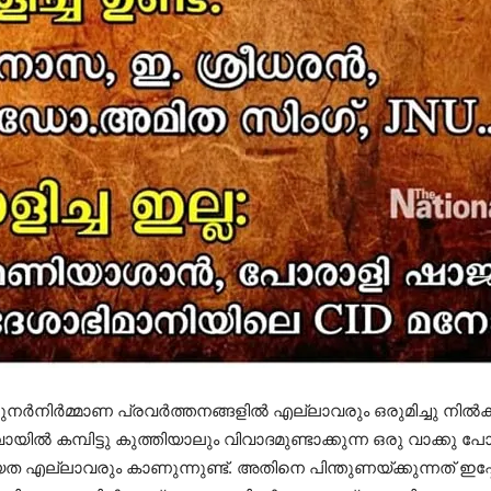
‍നിര്‍മ്മാണ പ്രവര്‍ത്തനങ്ങളില്‍ എല്ലാവരും ഒരുമിച്ചു നില്‍
ല്‍ കമ്പിട്ടു കുത്തിയാലും വിവാദമുണ്ടാക്കുന്ന ഒരു വാക്കു പോല
ല്ലാവരും കാണുന്നുണ്ട്. അതിനെ പിന്തുണയ്ക്കുന്നത് ഇപ്പോ