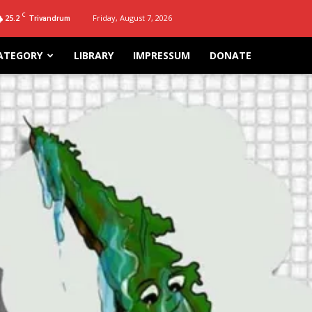
C
25.2
Friday, August 7, 2026
Trivandrum
ATEGORY
LIBRARY
IMPRESSUM
DONATE