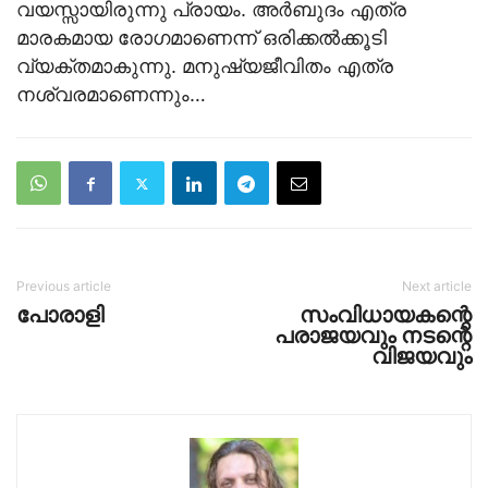
വയസ്സായിരുന്നു പ്രായം. അര്‍ബുദം എത്ര
മാരകമായ രോഗമാണെന്ന് ഒരിക്കല്‍ക്കൂടി
വ്യക്തമാകുന്നു. മനുഷ്യജീവിതം എത്ര
നശ്വരമാണെന്നും…
Previous article
Next article
പോരാളി
സംവിധായകന്റെ
പരാജയവും നടന്റെ
വിജയവും