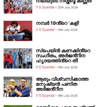
നീലയുടെ നിശ്ശബ്ദ കണ്ണീർ
V S Syamlal
-
20th July 2026
നമ്പർ 19ൻ്റെ ‘കളി’
V S Syamlal
-
19th July 2026
സ്പെയിൻ കണക്കിൻ്റെ
സംഗീതം, അർജൻ്റീന
ഹൃദയത്തിൻ്റെ തീ
V S Syamlal
-
19th July 2026
ആരും വിശ്വസിക്കാത്ത
മനുഷ്യൻ പണിത
അർജൻ്റീന
V S Syamlal
-
18th July 2026