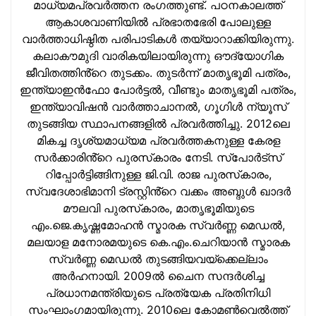
മാധ്യമപ്രവര്‍ത്തന രംഗത്തുണ്ട്. പഠനകാലത്ത്
ആകാശവാണിയില്‍ പ്രഭാതഭേരി പോലുള്ള
വാര്‍ത്താധിഷ്ഠിത പരിപാടികള്‍ തയ്യാറാക്കിയിരുന്നു.
കലാകൗമുദി വാരികയിലായിരുന്നു ഔദ്യോഗിക
ജീവിതത്തിൻ്റെ തുടക്കം. തുടര്‍ന്ന് മാതൃഭൂമി പത്രം,
ഇന്ത്യാഇന്‍ഫോ പോർട്ടൽ, വീണ്ടും മാതൃഭൂമി പത്രം,
ഇന്ത്യാവിഷന്‍ വാർത്താചാനൽ, ഗൂഗിൾ ന്യൂസ്
തുടങ്ങിയ സ്ഥാപനങ്ങളില്‍ പ്രവര്‍ത്തിച്ചു. 2012ലെ
മികച്ച ദൃശ്യമാധ്യമ പ്രവര്‍ത്തകനുള്ള കേരള
സർക്കാരിൻ്റെ പുരസ്‌കാരം നേടി. സ്പോർട്സ്
റിപ്പോർട്ടിങ്ങിനുള്ള ജി.വി. രാജ പുരസ്‌കാരം,
സ്വദേശാഭിമാനി ട്രസ്റ്റിൻ്റെ വക്കം അബ്ദുള്‍ ഖാദര്‍
മൗലവി പുരസ്‌കാരം, മാതൃഭൂമിയുടെ
എം.ജെ.കൃഷ്ണമോഹന്‍ സ്മാരക സ്വര്‍ണ്ണ മെഡല്‍,
മലയാള മനോരമയുടെ കെ.എം.ചെറിയാന്‍ സ്മാരക
സ്വര്‍ണ്ണ മെഡല്‍ തുടങ്ങിയവയ്‌ക്കെല്ലാം
അര്‍ഹനായി. 2009ല്‍ ചൈന സന്ദര്‍ശിച്ച
പ്രധാനമന്ത്രിയുടെ പ്രത്യേക പ്രതിനിധി
സംഘാംഗമായിരുന്നു. 2010ലെ കോമണ്‍വെല്‍ത്ത്