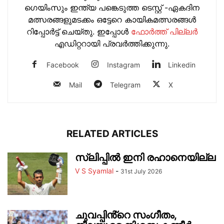
ഗെയിംസും ഇന്ത്യ പങ്കെടുത്ത ടെസ്റ്റ് -ഏകദിന
മത്സരങ്ങളുമടക്കം ഒട്ടേറെ കായികമത്സരങ്ങള്‍
റിപ്പോര്‍ട്ട് ചെയ്തു. ഇപ്പോള്‍
ഫോ‍ർത്ത് പില്ല‍ർ
എഡിറ്ററായി പ്രവ‍ർത്തിക്കുന്നു.
Facebook
Instagram
Linkedin
Mail
Telegram
X
RELATED ARTICLES
സ്ലിപ്പിൽ ഇനി രഹാനെയില്ല
V S Syamlal
-
31st July 2026
ചുവപ്പിൻ്റെ സംഗീതം,