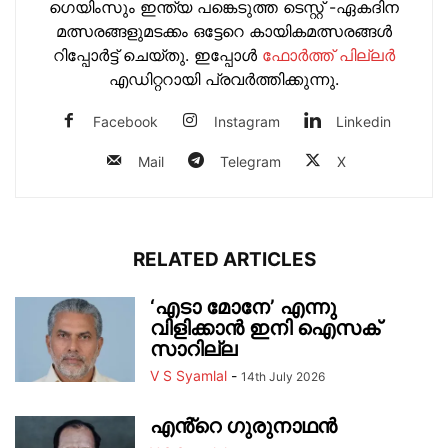
ഗെയിംസും ഇന്ത്യ പങ്കെടുത്ത ടെസ്റ്റ് -ഏകദിന
മത്സരങ്ങളുമടക്കം ഒട്ടേറെ കായികമത്സരങ്ങള്‍
റിപ്പോര്‍ട്ട് ചെയ്തു. ഇപ്പോള്‍
ഫോ‍ർത്ത് പില്ല‍ർ
എഡിറ്ററായി പ്രവ‍ർത്തിക്കുന്നു.
Facebook
Instagram
Linkedin
Mail
Telegram
X
RELATED ARTICLES
‘എടാ മോനേ’ എന്നു
വിളിക്കാൻ ഇനി ഐസക്
സാറില്ല
V S Syamlal
-
14th July 2026
എൻ്റെ ഗുരുനാഥൻ