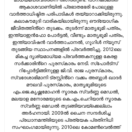
ആകാശവാണിയില്‍ പ്രഭാതഭേരി പോലുള്ള
വാര്‍ത്താധിഷ്ഠിത പരിപാടികള്‍ തയ്യാറാക്കിയിരുന്നു.
കലാകൗമുദി വാരികയിലായിരുന്നു ഔദ്യോഗിക
ജീവിതത്തിൻ്റെ തുടക്കം. തുടര്‍ന്ന് മാതൃഭൂമി പത്രം,
ഇന്ത്യാഇന്‍ഫോ പോർട്ടൽ, വീണ്ടും മാതൃഭൂമി പത്രം,
ഇന്ത്യാവിഷന്‍ വാർത്താചാനൽ, ഗൂഗിൾ ന്യൂസ്
തുടങ്ങിയ സ്ഥാപനങ്ങളില്‍ പ്രവര്‍ത്തിച്ചു. 2012ലെ
മികച്ച ദൃശ്യമാധ്യമ പ്രവര്‍ത്തകനുള്ള കേരള
സർക്കാരിൻ്റെ പുരസ്‌കാരം നേടി. സ്പോർട്സ്
റിപ്പോർട്ടിങ്ങിനുള്ള ജി.വി. രാജ പുരസ്‌കാരം,
സ്വദേശാഭിമാനി ട്രസ്റ്റിൻ്റെ വക്കം അബ്ദുള്‍ ഖാദര്‍
മൗലവി പുരസ്‌കാരം, മാതൃഭൂമിയുടെ
എം.ജെ.കൃഷ്ണമോഹന്‍ സ്മാരക സ്വര്‍ണ്ണ മെഡല്‍,
മലയാള മനോരമയുടെ കെ.എം.ചെറിയാന്‍ സ്മാരക
സ്വര്‍ണ്ണ മെഡല്‍ തുടങ്ങിയവയ്‌ക്കെല്ലാം
അര്‍ഹനായി. 2009ല്‍ ചൈന സന്ദര്‍ശിച്ച
പ്രധാനമന്ത്രിയുടെ പ്രത്യേക പ്രതിനിധി
സംഘാംഗമായിരുന്നു. 2010ലെ കോമണ്‍വെല്‍ത്ത്