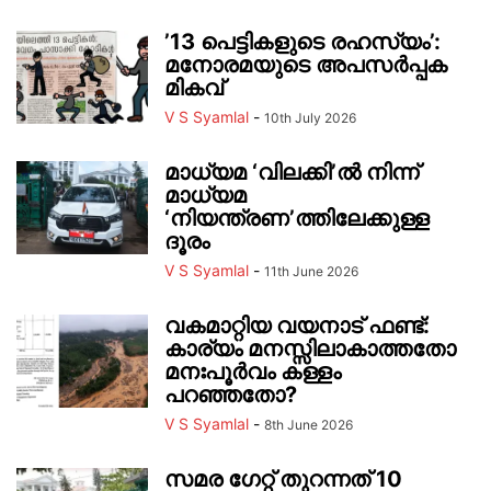
’13 പെട്ടികളുടെ രഹസ്യം’:
മനോരമയുടെ അപസ‍‌ർപ്പക
മികവ്
V S Syamlal
-
10th July 2026
മാധ്യമ ‘വിലക്കി’ൽ നിന്ന്
മാധ്യമ
‘നിയന്ത്രണ’ത്തിലേക്കുള്ള
ദൂരം
V S Syamlal
-
11th June 2026
വകമാറ്റിയ വയനാട് ഫണ്ട്:
കാര്യം മനസ്സിലാകാത്തതോ
മനഃപൂർവം കള്ളം
പറഞ്ഞതോ?
V S Syamlal
-
8th June 2026
സമര ഗേറ്റ് തുറന്നത് 10