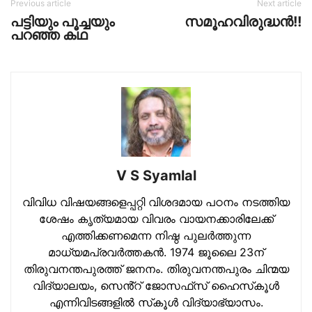
Previous article
Next article
പട്ടിയും പൂച്ചയും
സമൂഹവിരുദ്ധന്‍!!
പറഞ്ഞ കഥ
V S Syamlal
വിവിധ വിഷയങ്ങളെപ്പറ്റി വിശദമായ പഠനം നടത്തിയ
ശേഷം കൃത്യമായ വിവരം വായനക്കാരിലേക്ക്
എത്തിക്കണമെന്ന നിഷ്ഠ പുലര്‍ത്തുന്ന
മാധ്യമപ്രവര്‍ത്തകന്‍. 1974 ജൂലൈ 23ന്
തിരുവനന്തപുരത്ത് ജനനം. തിരുവനന്തപുരം ചിന്മയ
വിദ്യാലയം, സെൻ്റ് ജോസഫ്‌സ് ഹൈസ്‌കൂള്‍
എന്നിവിടങ്ങളില്‍ സ്‌കൂള്‍ വിദ്യാഭ്യാസം.