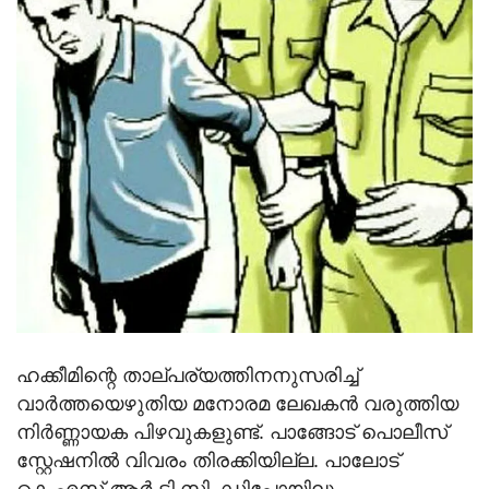
ഹക്കീമിന്റെ താല്പര്യത്തിനനുസരിച്ച്
വാര്‍ത്തയെഴുതിയ മനോരമ ലേഖകന്‍ വരുത്തിയ
നിര്‍ണ്ണായക പിഴവുകളുണ്ട്. പാങ്ങോട് പൊലീസ്
സ്റ്റേഷനില്‍ വിവരം തിരക്കിയില്ല. പാലോട്
കെ.എസ്.ആര്‍.ടി.സി. ഡിപ്പോയിലും