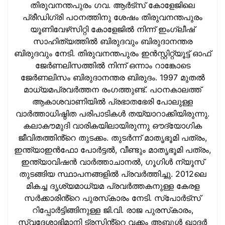
തിരുവനന്തപുരം ഗവ. ആര്‍ട്‌സ് കോളേജിലെ
പ്രീഡിഗ്രി പഠനത്തിനു ശേഷം തിരുവനന്തപുരം
യൂണിവേഴ്‌സിറ്റി കോളേജില്‍ നിന്ന് ഇംഗ്ലീഷ്
സാഹിത്യത്തില്‍ ബിരുദവും ബിരുദാനന്തര
ബിരുദവും നേടി. തിരുവനന്തപുരം ഇന്‍സ്റ്റിറ്റ്യൂട്ട് ഓഫ്
ജേര്‍ണലിസത്തില്‍ നിന്ന് ഒന്നാം റാങ്കോടെ
ജേര്‍ണലിസം ബിരുദാനന്തര ബിരുദം. 1997 മുതല്‍
മാധ്യമപ്രവര്‍ത്തന രംഗത്തുണ്ട്. പഠനകാലത്ത്
ആകാശവാണിയില്‍ പ്രഭാതഭേരി പോലുള്ള
വാര്‍ത്താധിഷ്ഠിത പരിപാടികള്‍ തയ്യാറാക്കിയിരുന്നു.
കലാകൗമുദി വാരികയിലായിരുന്നു ഔദ്യോഗിക
ജീവിതത്തിൻ്റെ തുടക്കം. തുടര്‍ന്ന് മാതൃഭൂമി പത്രം,
ഇന്ത്യാഇന്‍ഫോ പോർട്ടൽ, വീണ്ടും മാതൃഭൂമി പത്രം,
ഇന്ത്യാവിഷന്‍ വാർത്താചാനൽ, ഗൂഗിൾ ന്യൂസ്
തുടങ്ങിയ സ്ഥാപനങ്ങളില്‍ പ്രവര്‍ത്തിച്ചു. 2012ലെ
മികച്ച ദൃശ്യമാധ്യമ പ്രവര്‍ത്തകനുള്ള കേരള
സർക്കാരിൻ്റെ പുരസ്‌കാരം നേടി. സ്പോർട്സ്
റിപ്പോർട്ടിങ്ങിനുള്ള ജി.വി. രാജ പുരസ്‌കാരം,
സ്വദേശാഭിമാനി ട്രസ്റ്റിൻ്റെ വക്കം അബ്ദുള്‍ ഖാദര്‍