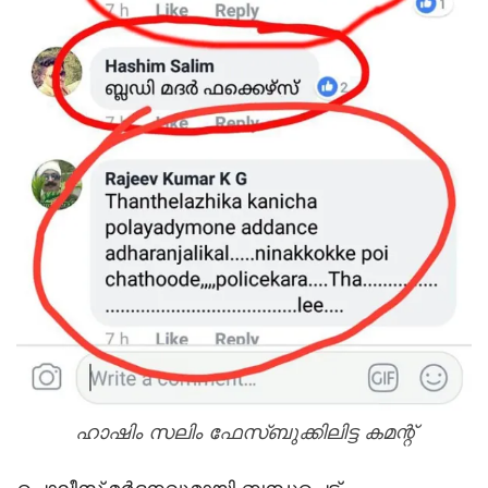
ഹാഷിം സലിം ഫേസ്ബുക്കിലിട്ട കമന്റ്‌