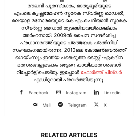
മൗലവി പുരസ്‌കാരം, മാതൃഭൂമിയുടെ
എം.ജെ.കൃഷ്ണമോഹന്‍ സ്മാരക സ്വര്‍ണ്ണ മെഡല്‍,
മലയാള മനോരമയുടെ കെ.എം.ചെറിയാന്‍ സ്മാരക
സ്വര്‍ണ്ണ മെഡല്‍ തുടങ്ങിയവയ്‌ക്കെല്ലാം
അര്‍ഹനായി. 2009ല്‍ ചൈന സന്ദര്‍ശിച്ച
പ്രധാനമന്ത്രിയുടെ പ്രത്യേക പ്രതിനിധി
സംഘാംഗമായിരുന്നു. 2010ലെ കോമണ്‍വെല്‍ത്ത്
ഗെയിംസും ഇന്ത്യ പങ്കെടുത്ത ടെസ്റ്റ് -ഏകദിന
മത്സരങ്ങളുമടക്കം ഒട്ടേറെ കായികമത്സരങ്ങള്‍
റിപ്പോര്‍ട്ട് ചെയ്തു. ഇപ്പോള്‍
ഫോ‍ർത്ത് പില്ല‍ർ
എഡിറ്ററായി പ്രവ‍ർത്തിക്കുന്നു.
Facebook
Instagram
Linkedin
Mail
Telegram
X
RELATED ARTICLES