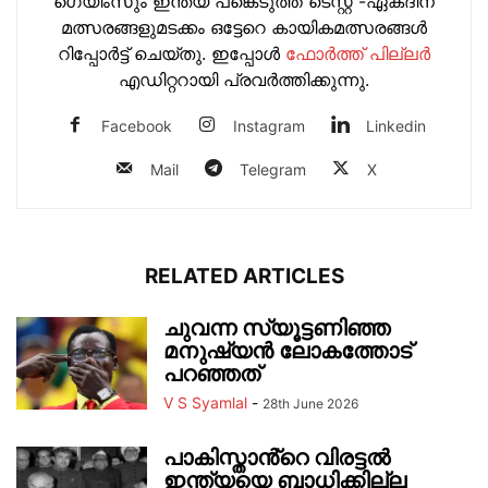
ഗെയിംസും ഇന്ത്യ പങ്കെടുത്ത ടെസ്റ്റ് -ഏകദിന
മത്സരങ്ങളുമടക്കം ഒട്ടേറെ കായികമത്സരങ്ങള്‍
റിപ്പോര്‍ട്ട് ചെയ്തു. ഇപ്പോള്‍
ഫോ‍ർത്ത് പില്ല‍ർ
എഡിറ്ററായി പ്രവ‍ർത്തിക്കുന്നു.
Facebook
Instagram
Linkedin
Mail
Telegram
X
RELATED ARTICLES
ചുവന്ന സ്യൂട്ടണിഞ്ഞ
മനുഷ്യൻ ലോകത്തോട്
പറഞ്ഞത്
V S Syamlal
-
28th June 2026
പാകിസ്താൻ്റെ വിരട്ടൽ
ഇന്ത്യയെ ബാധിക്കില്ല