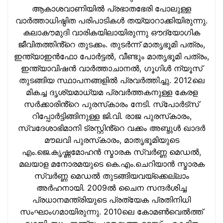
ആകാശവാണിയില്‍ പ്രഭാതഭേരി പോലുള്ള
വാര്‍ത്താധിഷ്ഠിത പരിപാടികള്‍ തയ്യാറാക്കിയിരുന്നു.
കലാകൗമുദി വാരികയിലായിരുന്നു ഔദ്യോഗിക
ജീവിതത്തിൻ്റെ തുടക്കം. തുടര്‍ന്ന് മാതൃഭൂമി പത്രം,
ഇന്ത്യാഇന്‍ഫോ പോർട്ടൽ, വീണ്ടും മാതൃഭൂമി പത്രം,
ഇന്ത്യാവിഷന്‍ വാർത്താചാനൽ, ഗൂഗിൾ ന്യൂസ്
തുടങ്ങിയ സ്ഥാപനങ്ങളില്‍ പ്രവര്‍ത്തിച്ചു. 2012ലെ
മികച്ച ദൃശ്യമാധ്യമ പ്രവര്‍ത്തകനുള്ള കേരള
സർക്കാരിൻ്റെ പുരസ്‌കാരം നേടി. സ്പോർട്സ്
റിപ്പോർട്ടിങ്ങിനുള്ള ജി.വി. രാജ പുരസ്‌കാരം,
സ്വദേശാഭിമാനി ട്രസ്റ്റിൻ്റെ വക്കം അബ്ദുള്‍ ഖാദര്‍
മൗലവി പുരസ്‌കാരം, മാതൃഭൂമിയുടെ
എം.ജെ.കൃഷ്ണമോഹന്‍ സ്മാരക സ്വര്‍ണ്ണ മെഡല്‍,
മലയാള മനോരമയുടെ കെ.എം.ചെറിയാന്‍ സ്മാരക
സ്വര്‍ണ്ണ മെഡല്‍ തുടങ്ങിയവയ്‌ക്കെല്ലാം
അര്‍ഹനായി. 2009ല്‍ ചൈന സന്ദര്‍ശിച്ച
പ്രധാനമന്ത്രിയുടെ പ്രത്യേക പ്രതിനിധി
സംഘാംഗമായിരുന്നു. 2010ലെ കോമണ്‍വെല്‍ത്ത്