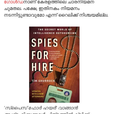
ഗോള്‍ഡ
നാണ് കേരളത്തിലെ ചാരനിയമന
ചുമതല. പക്ഷേ, ഇതിനകം നിയമനം
നടന്നിട്ടുണ്ടാവുമോ എന്ന് റൈലിക്ക് നിശ്ചയമില്ല.
‘സ്‌പൈസ് ഫോര്‍ ഹയര്‍’ വാങ്ങാന്‍