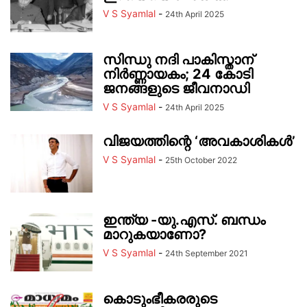
V S Syamlal
-
24th April 2025
സിന്ധു നദി പാകിസ്താന്
നിർണ്ണായകം; 24 കോടി
ജനങ്ങളുടെ ജീവനാഡി
V S Syamlal
-
24th April 2025
വിജയത്തിന്റെ ‘അവകാശികള്‍’
V S Syamlal
-
25th October 2022
ഇന്ത്യ -യു.എസ്. ബന്ധം
മാറുകയാണോ?
V S Syamlal
-
24th September 2021
കൊടുംഭീകരരുടെ