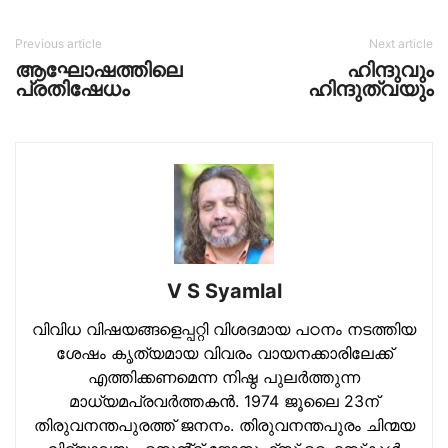
Previous article
Next article
ആഘോഷത്തിലെ
ഹിന്ദുവും
പ്രതിഷേധം
ഹിന്ദുത്വയും
V S Syamlal
വിവിധ വിഷയങ്ങളെപ്പറ്റി വിശദമായ പഠനം നടത്തിയ
ശേഷം കൃത്യമായ വിവരം വായനക്കാരിലേക്ക്
എത്തിക്കണമെന്ന നിഷ്ഠ പുലര്‍ത്തുന്ന
മാധ്യമപ്രവര്‍ത്തകന്‍. 1974 ജൂലൈ 23ന്
തിരുവനന്തപുരത്ത് ജനനം. തിരുവനന്തപുരം ചിന്മയ