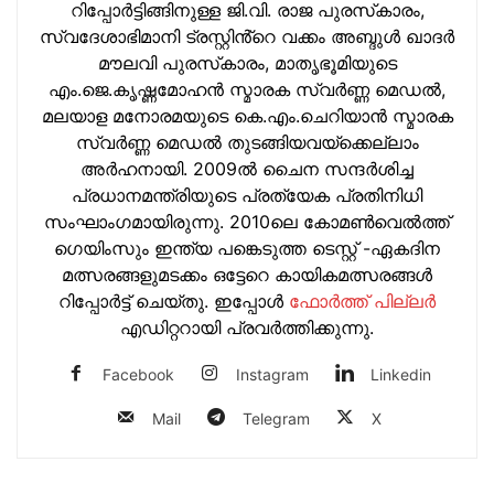
റിപ്പോർട്ടിങ്ങിനുള്ള ജി.വി. രാജ പുരസ്‌കാരം,
സ്വദേശാഭിമാനി ട്രസ്റ്റിൻ്റെ വക്കം അബ്ദുള്‍ ഖാദര്‍
മൗലവി പുരസ്‌കാരം, മാതൃഭൂമിയുടെ
എം.ജെ.കൃഷ്ണമോഹന്‍ സ്മാരക സ്വര്‍ണ്ണ മെഡല്‍,
മലയാള മനോരമയുടെ കെ.എം.ചെറിയാന്‍ സ്മാരക
സ്വര്‍ണ്ണ മെഡല്‍ തുടങ്ങിയവയ്‌ക്കെല്ലാം
അര്‍ഹനായി. 2009ല്‍ ചൈന സന്ദര്‍ശിച്ച
പ്രധാനമന്ത്രിയുടെ പ്രത്യേക പ്രതിനിധി
സംഘാംഗമായിരുന്നു. 2010ലെ കോമണ്‍വെല്‍ത്ത്
ഗെയിംസും ഇന്ത്യ പങ്കെടുത്ത ടെസ്റ്റ് -ഏകദിന
മത്സരങ്ങളുമടക്കം ഒട്ടേറെ കായികമത്സരങ്ങള്‍
റിപ്പോര്‍ട്ട് ചെയ്തു. ഇപ്പോള്‍
ഫോ‍ർത്ത് പില്ല‍ർ
എഡിറ്ററായി പ്രവ‍ർത്തിക്കുന്നു.
Facebook
Instagram
Linkedin
Mail
Telegram
X