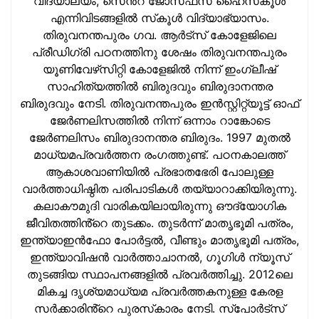
വിദ്യാലയം, സെൻ്റ് ജോസഫ്‌സ് ഹൈസ്‌കൂള്‍
എന്നിവിടങ്ങളില്‍ സ്‌കൂള്‍ വിദ്യാഭ്യാസം.
തിരുവനന്തപുരം ഗവ. ആര്‍ട്‌സ് കോളേജിലെ
പ്രീഡിഗ്രി പഠനത്തിനു ശേഷം തിരുവനന്തപുരം
യൂണിവേഴ്‌സിറ്റി കോളേജില്‍ നിന്ന് ഇംഗ്ലീഷ്
സാഹിത്യത്തില്‍ ബിരുദവും ബിരുദാനന്തര
ബിരുദവും നേടി. തിരുവനന്തപുരം ഇന്‍സ്റ്റിറ്റ്യൂട്ട് ഓഫ്
ജേര്‍ണലിസത്തില്‍ നിന്ന് ഒന്നാം റാങ്കോടെ
ജേര്‍ണലിസം ബിരുദാനന്തര ബിരുദം. 1997 മുതല്‍
മാധ്യമപ്രവര്‍ത്തന രംഗത്തുണ്ട്. പഠനകാലത്ത്
ആകാശവാണിയില്‍ പ്രഭാതഭേരി പോലുള്ള
വാര്‍ത്താധിഷ്ഠിത പരിപാടികള്‍ തയ്യാറാക്കിയിരുന്നു.
കലാകൗമുദി വാരികയിലായിരുന്നു ഔദ്യോഗിക
ജീവിതത്തിൻ്റെ തുടക്കം. തുടര്‍ന്ന് മാതൃഭൂമി പത്രം,
ഇന്ത്യാഇന്‍ഫോ പോർട്ടൽ, വീണ്ടും മാതൃഭൂമി പത്രം,
ഇന്ത്യാവിഷന്‍ വാർത്താചാനൽ, ഗൂഗിൾ ന്യൂസ്
തുടങ്ങിയ സ്ഥാപനങ്ങളില്‍ പ്രവര്‍ത്തിച്ചു. 2012ലെ
മികച്ച ദൃശ്യമാധ്യമ പ്രവര്‍ത്തകനുള്ള കേരള
സർക്കാരിൻ്റെ പുരസ്‌കാരം നേടി. സ്പോർട്സ്