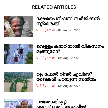
RELATED ARTICLES
ക്ഷേമപെൻഷന് ‘സർജിക്കൽ
സ്ട്രൈക്ക്’
V S Syamlal
-
8th August 2026
വെള്ളം കയറിയാൽ വികസനം
മുങ്ങുമോ?
V S Syamlal
-
6th August 2026
റൂം ഫോർ റിവർ എവിടെ?
രേഖകൾ പറയുന്ന സത്യം
V S Syamlal
-
5th August 2026
അശോകിന്റെ
വൈദ്യുതിവാദത്തിൽ