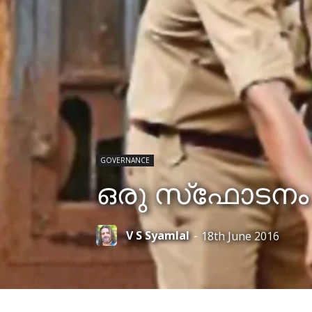
GOVERNANCE
ഒരു സ്‌ഫോടനം 
V S Syamlal
-
18th June 2016