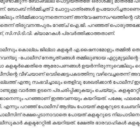
ടാക്കുന്ന ബോംബല്ല പൊട്ടിയതത്രേ! ഒരാള്‍ക്കു മാത്രമേ പരിക്
ട്ടാണ്. ബോംബ് നിര്‍മ്മിച്ചത് 2 ചോറ്റുപാത്രങ്ങള്‍ ഉപയോഗിച്ചതാണെ
കിലും നിര്‍മ്മിക്കാവുന്നതെന്നാണ് അന്വേഷണസംഘത്തിന്റെ വ്യ
ച്ചതെന്ന് തിരുവനന്തപുരം റേഞ്ച് ഐ.ജി. പറഞ്ഞത് പൊരുത്തക്
, സി.സി.ടി.വി. ക്യാമറകള്‍ പ്രവര്‍ത്തിക്കാത്തതാണ്.
ം കൊല്ലം ജില്ലാ കളക്ടര്‍ എ.ഷൈനാമോളും തമ്മില്‍ തെറ്റലി
െ റവന്യൂ -പോലീസ് നേതൃത്വങ്ങള്‍ തമ്മിലുണ്ടായ ഏറ്റുമുട്ടലിന
ല്ലാ കളക്ടര്‍ക്കെതിരെ ആരോപണങ്ങള്‍ ഉയര്‍ന്നിരുന്നുവെങ്കിലും 
ീസിന്റെ വീഴ്ചയാണ് വെടിക്കെട്ടപകടത്തിനു വഴിവെച്ചതെന്ന് 
്ലത്ത് എന്തു സംഭവിച്ചാലും തെളിവു ശേഖരിക്കാന്‍ പോലീസ് ഇപ
ള്ള വാര്‍ത്ത ഉടനെ പ്രചരിപ്പിക്കുകയും ചെയ്യും. കളക്ടറേറ്റിന്റ
്കാനെന്നും പറഞ്ഞാണ് ഇത്തവണയും കയറിയത്. പക്ഷേ, ഫലമൊന്നു
ി. എന്നും പറഞ്ഞ് പോലീസ് ആദ്യം പോയത് കളക്ടറുടെ ചേംബറിലേക്
് പോലീസിന് രക്ഷപ്പെടാനാവാതെ പോയത് കളക്ടറുടെ നിലപാടിനെത്തു
സുകാര്‍ കളക്ടറേറ്റില്‍ കയറിയത്. ക്ഷേത്ര ഭാരവാഹികള്‍ കളക