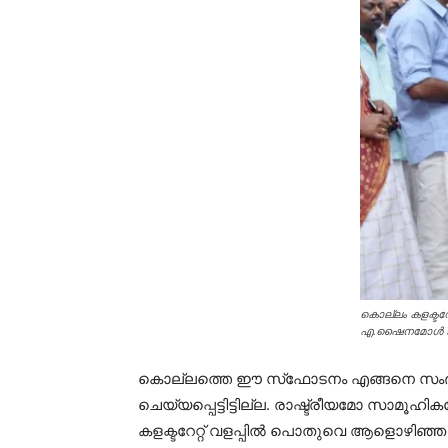
കൊല്ലം കളക്ടറേറ
എ.ഷൈനമോള്‍ കാര
കൊല്ലത്തെ ഈ സ്‌ഫോടനം എങ്ങനെ സംഭവിച്ച
ചെയ്യപ്പെട്ടിട്ടില്ല. രാഷ്ട്രീയമോ സാ
കളക്ടറേറ്റ് വളപ്പില്‍ പൊതുവെ ആളൊഴിഞ്ഞ സ