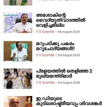
അശോകിന്റെ
വൈദ്യുതിവാദത്തിൽ
വെളിച്ചമില്ല
V S Syamlal
-
4th August 2026
മറുപടിക്കു പകരം
മറുചോദ്യങ്ങൾ!!
V S Syamlal
-
3rd August 2026
പ്രളയത്തിൽ തെളിഞ്ഞ 2
മുഖ്യമന്ത്രിമാർ
V S Syamlal
-
3rd August 2026
ഇ.ഡിയുടെ
കുടിലരാഷ്ട്രീയവും ശിവശങ്കർ