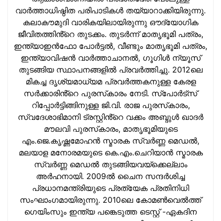
വാര്‍ത്താധിഷ്ഠിത പരിപാടികള്‍ തയ്യാറാക്കിയിരുന്നു.
കലാകൗമുദി വാരികയിലായിരുന്നു ഔദ്യോഗിക
ജീവിതത്തിൻ്റെ തുടക്കം. തുടര്‍ന്ന് മാതൃഭൂമി പത്രം,
ഇന്ത്യാഇന്‍ഫോ പോർട്ടൽ, വീണ്ടും മാതൃഭൂമി പത്രം,
ഇന്ത്യാവിഷന്‍ വാർത്താചാനൽ, ഗൂഗിൾ ന്യൂസ്
തുടങ്ങിയ സ്ഥാപനങ്ങളില്‍ പ്രവര്‍ത്തിച്ചു. 2012ലെ
മികച്ച ദൃശ്യമാധ്യമ പ്രവര്‍ത്തകനുള്ള കേരള
സർക്കാരിൻ്റെ പുരസ്‌കാരം നേടി. സ്പോർട്സ്
റിപ്പോർട്ടിങ്ങിനുള്ള ജി.വി. രാജ പുരസ്‌കാരം,
സ്വദേശാഭിമാനി ട്രസ്റ്റിൻ്റെ വക്കം അബ്ദുള്‍ ഖാദര്‍
മൗലവി പുരസ്‌കാരം, മാതൃഭൂമിയുടെ
എം.ജെ.കൃഷ്ണമോഹന്‍ സ്മാരക സ്വര്‍ണ്ണ മെഡല്‍,
മലയാള മനോരമയുടെ കെ.എം.ചെറിയാന്‍ സ്മാരക
സ്വര്‍ണ്ണ മെഡല്‍ തുടങ്ങിയവയ്‌ക്കെല്ലാം
അര്‍ഹനായി. 2009ല്‍ ചൈന സന്ദര്‍ശിച്ച
പ്രധാനമന്ത്രിയുടെ പ്രത്യേക പ്രതിനിധി
സംഘാംഗമായിരുന്നു. 2010ലെ കോമണ്‍വെല്‍ത്ത്
ഗെയിംസും ഇന്ത്യ പങ്കെടുത്ത ടെസ്റ്റ് -ഏകദിന