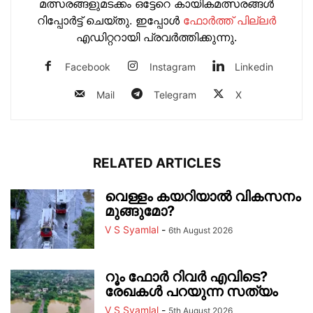
മത്സരങ്ങളുമടക്കം ഒട്ടേറെ കായികമത്സരങ്ങള്‍
റിപ്പോര്‍ട്ട് ചെയ്തു. ഇപ്പോള്‍
ഫോ‍ർത്ത് പില്ല‍ർ
എഡിറ്ററായി പ്രവ‍ർത്തിക്കുന്നു.
Facebook
Instagram
Linkedin
Mail
Telegram
X
RELATED ARTICLES
വെള്ളം കയറിയാൽ വികസനം
മുങ്ങുമോ?
V S Syamlal
-
6th August 2026
റൂം ഫോർ റിവർ എവിടെ?
രേഖകൾ പറയുന്ന സത്യം
V S Syamlal
-
5th August 2026