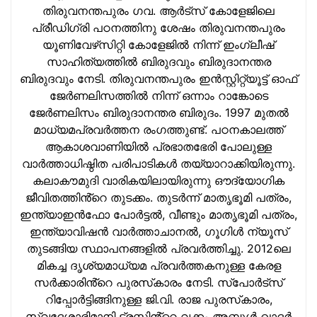
തിരുവനന്തപുരം ഗവ. ആര്‍ട്‌സ് കോളേജിലെ
പ്രീഡിഗ്രി പഠനത്തിനു ശേഷം തിരുവനന്തപുരം
യൂണിവേഴ്‌സിറ്റി കോളേജില്‍ നിന്ന് ഇംഗ്ലീഷ്
സാഹിത്യത്തില്‍ ബിരുദവും ബിരുദാനന്തര
ബിരുദവും നേടി. തിരുവനന്തപുരം ഇന്‍സ്റ്റിറ്റ്യൂട്ട് ഓഫ്
ജേര്‍ണലിസത്തില്‍ നിന്ന് ഒന്നാം റാങ്കോടെ
ജേര്‍ണലിസം ബിരുദാനന്തര ബിരുദം. 1997 മുതല്‍
മാധ്യമപ്രവര്‍ത്തന രംഗത്തുണ്ട്. പഠനകാലത്ത്
ആകാശവാണിയില്‍ പ്രഭാതഭേരി പോലുള്ള
വാര്‍ത്താധിഷ്ഠിത പരിപാടികള്‍ തയ്യാറാക്കിയിരുന്നു.
കലാകൗമുദി വാരികയിലായിരുന്നു ഔദ്യോഗിക
ജീവിതത്തിൻ്റെ തുടക്കം. തുടര്‍ന്ന് മാതൃഭൂമി പത്രം,
ഇന്ത്യാഇന്‍ഫോ പോർട്ടൽ, വീണ്ടും മാതൃഭൂമി പത്രം,
ഇന്ത്യാവിഷന്‍ വാർത്താചാനൽ, ഗൂഗിൾ ന്യൂസ്
തുടങ്ങിയ സ്ഥാപനങ്ങളില്‍ പ്രവര്‍ത്തിച്ചു. 2012ലെ
മികച്ച ദൃശ്യമാധ്യമ പ്രവര്‍ത്തകനുള്ള കേരള
സർക്കാരിൻ്റെ പുരസ്‌കാരം നേടി. സ്പോർട്സ്
റിപ്പോർട്ടിങ്ങിനുള്ള ജി.വി. രാജ പുരസ്‌കാരം,
സ്വദേശാഭിമാനി ട്രസ്റ്റിൻ്റെ വക്കം അബ്ദുള്‍ ഖാദര്‍