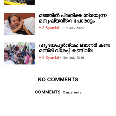
മഞ്ഞിൽ പ്രതീക്ഷ തിരയുന്ന
മനുഷ്യൻ്റെ പോരാട്ടം
V S Syamlal
-
21st July 2026
ഹൃദയപൂർവ്വം: ബാന‍ർ കണ്ട
മന്ത്രി വിശപ്പ് കണ്ടില്ല
V S Syamlal
-
19th July 2026
NO COMMENTS
COMMENTS
Cancel reply