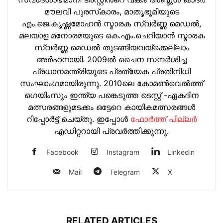
മൗലവി പുരസ്‌കാരം, മാതൃഭൂമിയുടെ
എം.ജെ.കൃഷ്ണമോഹന്‍ സ്മാരക സ്വര്‍ണ്ണ മെഡല്‍,
മലയാള മനോരമയുടെ കെ.എം.ചെറിയാന്‍ സ്മാരക
സ്വര്‍ണ്ണ മെഡല്‍ തുടങ്ങിയവയ്‌ക്കെല്ലാം
അര്‍ഹനായി. 2009ല്‍ ചൈന സന്ദര്‍ശിച്ച
പ്രധാനമന്ത്രിയുടെ പ്രത്യേക പ്രതിനിധി
സംഘാംഗമായിരുന്നു. 2010ലെ കോമണ്‍വെല്‍ത്ത്
ഗെയിംസും ഇന്ത്യ പങ്കെടുത്ത ടെസ്റ്റ് -ഏകദിന
മത്സരങ്ങളുമടക്കം ഒട്ടേറെ കായികമത്സരങ്ങള്‍
റിപ്പോര്‍ട്ട് ചെയ്തു. ഇപ്പോള്‍
ഫോ‍ർത്ത് പില്ല‍ർ
എഡിറ്ററായി പ്രവ‍ർത്തിക്കുന്നു.
Facebook
Instagram
Linkedin
Mail
Telegram
X
RELATED ARTICLES