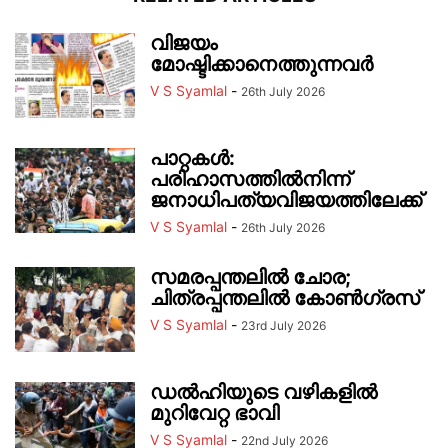
വിജയം
മോഷ്ടിക്കാനെത്തുന്നവർ
V S Syamlal
-
26th July 2026
പാറ്റകൾ:
പരിഹാസത്തിൽനിന്ന്
ജനാധിപത്യവിജയത്തിലേക്ക്
V S Syamlal
-
26th July 2026
സമരപ്പന്തലിൽ ചോര;
ചിത്രപ്പന്തലിൽ കോൺഗ്രസ്
V S Syamlal
-
23rd July 2026
ഡൽഹിയുടെ വഴികളിൽ
മുറിവേറ്റ ഭാവി
V S Syamlal
-
22nd July 2026