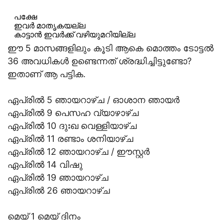
പക്ഷേ
ഇവര്‍ മാതൃകയല്ല
കാട്ടാന്‍ ഇവര്‍ക്ക് വഴിയുമറിയില്ല
ഈ 5 മാസങ്ങളിലും കൂടി ആകെ മൊത്തം ടോട്ടല്‍
അദ്ധ്യാപകരിലും വിവരദോഷികളുണ്ട്
36 അവധികള്‍ ഉണ്ടെന്നത് ശ്രദ്ധിച്ചിട്ടുണ്ടോ?
ഈ ദുരന്തങ്ങളും “മലയാളികള്‍”
ഇതാണ് ആ പട്ടിക.
ത്ഫൂ…
pic.twitter.com/K1xidMAqSh
— V S Syamlal (@VSSyamlal)
April 25, 2020
ഏപ്രില്‍ 5 ഞായറാഴ്ച / ഓശാന ഞായര്‍
ഏപ്രില്‍ 9 പെസഹ വ്യാഴാഴ്ച
ഏപ്രില്‍ 10 ദുഃഖ വെള്ളിയാഴ്ച
ഏപ്രില്‍ 11 രണ്ടാം ശനിയാഴ്ച
ഏപ്രില്‍ 12 ഞായറാഴ്ച / ഈസ്റ്റര്‍
ഏപ്രില്‍ 14 വിഷു
ഏപ്രില്‍ 19 ഞായറാഴ്ച
ഏപ്രില്‍ 26 ഞായറാഴ്ച
മെയ് 1 മെയ് ദിനം