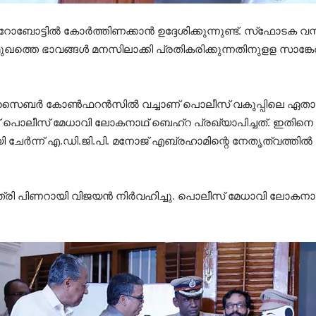
ോട്ടില്‍ കോര്‍ത്തിണക്കാന്‍ ഉദ്ദേശിക്കുന്നുണ്ട്. സ്‌ഫോടക വസ്ത
മുഖത്തെ ഭാവങ്ങള്‍ മനസിലാക്കി പ്രതികരിക്കുന്നതിനുളള സാങ്കേത
 സൈബര്‍ കോണ്‍ഫറന്‍സില്‍ വച്ചാണ് പൊലീസ് വകുപ്പിലെ ഏതാനു
ലീസ് മേധാവി ലോകനാഥ് ബെഹ്‌റ പ്രഖ്യാപിച്ചത്. ഇതിനെ തുടര്‍ന്ന
ചേര്‍ന്ന് എ.ഡി.ജി.പി. മനോജ് എബ്രഹാമിന്റെ നേതൃത്വത്ത
ി പിണറായി വിജയന്‍ നിര്‍വഹിച്ചു. പൊലീസ് മേധാവി ലോകനാഥ് ബെ