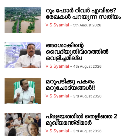
റൂം ഫോർ റിവർ എവിടെ?
രേഖകൾ പറയുന്ന സത്യം
V S Syamlal
-
5th August 2026
അശോകിന്റെ
വൈദ്യുതിവാദത്തിൽ
വെളിച്ചമില്ല
V S Syamlal
-
4th August 2026
മറുപടിക്കു പകരം
മറുചോദ്യങ്ങൾ!!
V S Syamlal
-
3rd August 2026
പ്രളയത്തിൽ തെളിഞ്ഞ 2
മുഖ്യമന്ത്രിമാർ
V S Syamlal
-
3rd August 2026