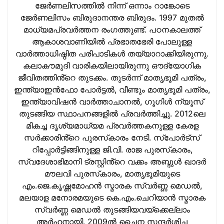
ജേര്‍ണലിസത്തില്‍ നിന്ന് ഒന്നാം റാങ്കോടെ
ജേര്‍ണലിസം ബിരുദാനന്തര ബിരുദം. 1997 മുതല്‍
മാധ്യമപ്രവര്‍ത്തന രംഗത്തുണ്ട്. പഠനകാലത്ത്
ആകാശവാണിയില്‍ പ്രഭാതഭേരി പോലുള്ള
വാര്‍ത്താധിഷ്ഠിത പരിപാടികള്‍ തയ്യാറാക്കിയിരുന്നു.
കലാകൗമുദി വാരികയിലായിരുന്നു ഔദ്യോഗിക
ജീവിതത്തിൻ്റെ തുടക്കം. തുടര്‍ന്ന് മാതൃഭൂമി പത്രം,
ഇന്ത്യാഇന്‍ഫോ പോർട്ടൽ, വീണ്ടും മാതൃഭൂമി പത്രം,
ഇന്ത്യാവിഷന്‍ വാർത്താചാനൽ, ഗൂഗിൾ ന്യൂസ്
തുടങ്ങിയ സ്ഥാപനങ്ങളില്‍ പ്രവര്‍ത്തിച്ചു. 2012ലെ
മികച്ച ദൃശ്യമാധ്യമ പ്രവര്‍ത്തകനുള്ള കേരള
സർക്കാരിൻ്റെ പുരസ്‌കാരം നേടി. സ്പോർട്സ്
റിപ്പോർട്ടിങ്ങിനുള്ള ജി.വി. രാജ പുരസ്‌കാരം,
സ്വദേശാഭിമാനി ട്രസ്റ്റിൻ്റെ വക്കം അബ്ദുള്‍ ഖാദര്‍
മൗലവി പുരസ്‌കാരം, മാതൃഭൂമിയുടെ
എം.ജെ.കൃഷ്ണമോഹന്‍ സ്മാരക സ്വര്‍ണ്ണ മെഡല്‍,
മലയാള മനോരമയുടെ കെ.എം.ചെറിയാന്‍ സ്മാരക
സ്വര്‍ണ്ണ മെഡല്‍ തുടങ്ങിയവയ്‌ക്കെല്ലാം
അര്‍ഹനായി. 2009ല്‍ ചൈന സന്ദര്‍ശിച്ച