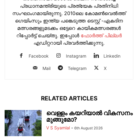
പ്രധാനമന്ത്രിയുടെ പ്രത്യേക പ്രതിനിധി
സംഘാംഗമായിരുന്നു. 2010ലെ കോമണ്‍വെല്‍ത്ത്
ഗെയിംസും ഇന്ത്യ പങ്കെടുത്ത ടെസ്റ്റ് -ഏകദിന
മത്സരങ്ങളുമടക്കം ഒട്ടേറെ കായികമത്സരങ്ങള്‍
റിപ്പോര്‍ട്ട് ചെയ്തു. ഇപ്പോള്‍
ഫോ‍ർത്ത് പില്ല‍ർ
എഡിറ്ററായി പ്രവ‍ർത്തിക്കുന്നു.
Facebook
Instagram
Linkedin
Mail
Telegram
X
RELATED ARTICLES
വെള്ളം കയറിയാൽ വികസനം
മുങ്ങുമോ?
V S Syamlal
-
6th August 2026