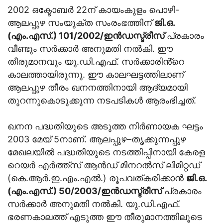
2002 ഒക്ടോബർ 22ന് കായംകുളം പൊഴി-
ആലപ്പുഴ സംയുക്ത സംരംഭത്തിന്
ജി.ഒ.
(എം.എസ്.) 101/2002/ഇൻഡസ്ട്രീസ്
പ്രകാരം
വീണ്ടും സർക്കാർ അനുമതി നൽകി. ഈ
തീരുമാനവും യു.ഡി.എഫ്. സർക്കാരിൻ്റെ
കാലത്തായിരുന്നു. ഈ കാലഘട്ടത്തിലാണ്
ആലപ്പുഴ തീരം ഖനനത്തിനായി ആദ്യമായി
തുറന്നുകൊടുക്കുന്ന നടപടികൾ ആരംഭിച്ചത്.
ഖനന പദ്ധതിയുടെ അടുത്ത നിർണായക ഘട്ടം
2003 മേയ് 5നാണ്. ആലപ്പുഴ–തൃക്കുന്നപ്പുഴ
മേഖലയിൽ പദ്ധതിയുടെ നടത്തിപ്പിനായി കേരള
റെയർ എർത്ത്‌സ് ആൻഡ് മിനറൽസ് ലിമിറ്റഡ്
(കെ.ആർ.ഇ.എം.എൽ.) രൂപവത്കരിക്കാൻ
ജി.ഒ.
(എം.എസ്.) 50/2003/ഇൻഡസ്ട്രീസ്
പ്രകാരം
സർക്കാർ അനുമതി നൽകി. യു.ഡി.എഫ്.
ഭരണകാലത്ത് എടുത്ത ഈ തീരുമാനത്തിലൂടെ