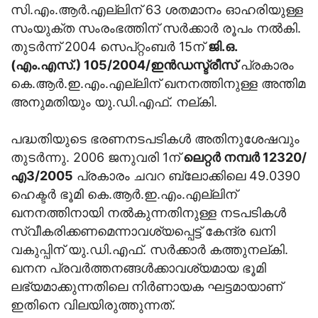
സി.എം.ആർ.എല്ലിന് 63 ശതമാനം ഓഹരിയുള്ള
സംയുക്ത സംരംഭത്തിന് സ‍ർക്കാർ രൂപം നൽകി.
തുടർന്ന് 2004 സെപ്റ്റംബർ 15ന്
ജി.ഒ.
(എം.എസ്.) 105/2004/ഇൻഡസ്ട്രീസ്
പ്രകാരം
കെ.ആർ.ഇ.എം.എല്ലിന് ഖനനത്തിനുള്ള അന്തിമ
അനുമതിയും യു.ഡി.എഫ്. നല്കി.
പദ്ധതിയുടെ ഭരണനടപടികൾ അതിനുശേഷവും
തുടർന്നു. 2006 ജനുവരി 1ന്
ലെറ്റർ നമ്പ‌ർ 12320/
എ3/2005
പ്രകാരം ചവറ ബ്ലോക്കിലെ 49.0390
ഹെക്ടർ ഭൂമി കെ.ആർ.ഇ.എം.എല്ലിന്
ഖനനത്തിനായി നൽകുന്നതിനുള്ള നടപടികൾ
സ്വീകരിക്കണമെന്നാവശ്യപ്പെട്ട് കേന്ദ്ര ഖനി
വകുപ്പിന് യു.ഡി.എഫ്. സർക്കാർ കത്തുനല്കി.
ഖനന പ്രവർത്തനങ്ങൾക്കാവശ്യമായ ഭൂമി
ലഭ്യമാക്കുന്നതിലെ നിർണായക ഘട്ടമായാണ്
ഇതിനെ വിലയിരുത്തുന്നത്.