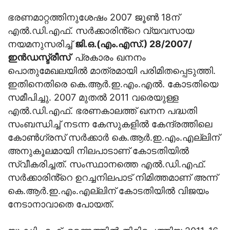
ഭരണമാറ്റത്തിനുശേഷം 2007 ജൂൺ 18ന്
എൽ.ഡി.എഫ്. സർക്കാരിൻ്റെ വ്യവസായ
നയമനുസരിച്ച്
ജി.ഒ.(എം.എസ്.) 28/2007/
ഇൻഡസ്ട്രീസ്
പ്രകാരം ഖനനം
പൊതുമേഖലയിൽ മാത്രമായി പരിമിതപ്പെടുത്തി.
ഇതിനെതിരെ കെ.ആർ.ഇ.എം.എൽ. കോടതിയെ
സമീപിച്ചു. 2007 മുതൽ 2011 വരെയുള്ള
എൽ.ഡി.എഫ്. ഭരണകാലത്ത് ഖനന പദ്ധതി
സംബന്ധിച്ച് നടന്ന കേസുകളിൽ കേന്ദ്രത്തിലെ
കോൺഗ്രസ് സ‍ര്‍ക്കാർ കെ.ആർ.ഇ.എം.എല്ലിന്
അനുകൂലമായി നിലപാടാണ് കോടതിയിൽ
സ്വീകരിച്ചത്. സംസ്ഥാനത്തെ എൽ.ഡി.എഫ്.
സര്‍ക്കാരിൻ്റെ ഉറച്ചനിലപാട് നിമിത്തമാണ് അന്ന്
കെ.ആർ.ഇ.എം.എല്ലിന് കോടതിയിൽ വിജയം
നേടാനാവാതെ പോയത്.