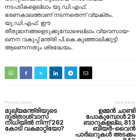
നടപടികളെല്ലാം യു.ഡി.എഫ്.
ഭരണകാലത്താണ് നടന്നതെന്ന് വ്യക്തം.
യു.ഡി.എഫ്. ഈ
തീരുമാനങ്ങളെടുക്കുമ്പോഴെല്ലാം വ്യവസായ-
ഖനന വകുപ്പ് മന്ത്രി പി.കെ.കുഞ്ഞാലിക്കുട്ടി
ആണെന്നതും ശ്രദ്ധേയം.
Previous article
Next article
മുഖ്യമന്ത്രിയുടെ
ഉമ്മൻ ചാണ്ടി
ദുരിതാശ്വാസ
പോകുമ്പോൾ 29
നിധിയിൽ നിന്ന് 262
ബാറുകളല്ല, 813
കോടി വകമാറ്റിയോ?
ബിയർ-വൈൻ
പാർലറുകൾ അടക്കം