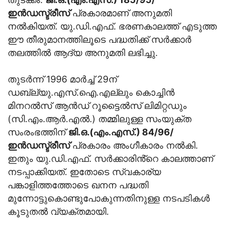
ഇൻഡസ്ട്രീസ്
പ്രകാരമാണ് അനുമതി
നൽകിയത്. യു.ഡി.എഫ്. ഭരണകാലത്ത് എടുത്ത
ഈ തീരുമാനത്തിലൂടെ പദ്ധതിക്ക് സർക്കാർ
തലത്തിൽ ആദ്യ അനുമതി ലഭിച്ചു.
തുടർന്ന് 1996 മാർച്ച് 29ന്
ഡബ്ല്യു.എസ്.ഐ.എല്ലും കൊച്ചിൻ
മിനറൽസ് ആൻ‍ഡ് റൂട്ടൈൽസ് ലിമിറ്റഡും
(സി.എം.ആർ.എൽ.) തമ്മിലുള്ള സംയുക്ത
സംരംഭത്തിന്
ജി.ഒ.(എം.എസ്.) 84/96/
ഇൻഡസ്ട്രീസ്
പ്രകാരം അംഗീകാരം നൽകി.
ഇതും യു.ഡി.എഫ്. സർക്കാരിൻ്റെ കാലത്താണ്
നടപ്പാക്കിയത്. ഇതോടെ സ്വകാര്യ
പങ്കാളിത്തത്തോടെ ഖനന പദ്ധതി
മുന്നോട്ടുകൊണ്ടുപോകുന്നതിനുള്ള നടപടികൾ
കൂടുതൽ വ്യക്തമായി.