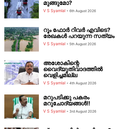
മുങ്ങുമോ?
V S Syamlal
-
6th August 2026
റൂം ഫോർ റിവർ എവിടെ?
രേഖകൾ പറയുന്ന സത്യം
V S Syamlal
-
5th August 2026
അശോകിന്റെ
വൈദ്യുതിവാദത്തിൽ
വെളിച്ചമില്ല
V S Syamlal
-
4th August 2026
മറുപടിക്കു പകരം
മറുചോദ്യങ്ങൾ!!
V S Syamlal
-
3rd August 2026