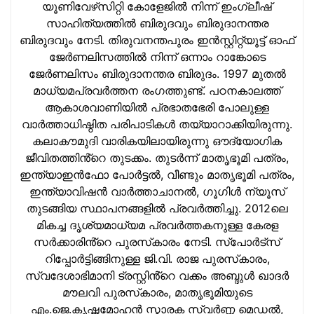
യൂണിവേഴ്‌സിറ്റി കോളേജില്‍ നിന്ന് ഇംഗ്ലീഷ്
സാഹിത്യത്തില്‍ ബിരുദവും ബിരുദാനന്തര
ബിരുദവും നേടി. തിരുവനന്തപുരം ഇന്‍സ്റ്റിറ്റ്യൂട്ട് ഓഫ്
ജേര്‍ണലിസത്തില്‍ നിന്ന് ഒന്നാം റാങ്കോടെ
ജേര്‍ണലിസം ബിരുദാനന്തര ബിരുദം. 1997 മുതല്‍
മാധ്യമപ്രവര്‍ത്തന രംഗത്തുണ്ട്. പഠനകാലത്ത്
ആകാശവാണിയില്‍ പ്രഭാതഭേരി പോലുള്ള
വാര്‍ത്താധിഷ്ഠിത പരിപാടികള്‍ തയ്യാറാക്കിയിരുന്നു.
കലാകൗമുദി വാരികയിലായിരുന്നു ഔദ്യോഗിക
ജീവിതത്തിൻ്റെ തുടക്കം. തുടര്‍ന്ന് മാതൃഭൂമി പത്രം,
ഇന്ത്യാഇന്‍ഫോ പോർട്ടൽ, വീണ്ടും മാതൃഭൂമി പത്രം,
ഇന്ത്യാവിഷന്‍ വാർത്താചാനൽ, ഗൂഗിൾ ന്യൂസ്
തുടങ്ങിയ സ്ഥാപനങ്ങളില്‍ പ്രവര്‍ത്തിച്ചു. 2012ലെ
മികച്ച ദൃശ്യമാധ്യമ പ്രവര്‍ത്തകനുള്ള കേരള
സർക്കാരിൻ്റെ പുരസ്‌കാരം നേടി. സ്പോർട്സ്
റിപ്പോർട്ടിങ്ങിനുള്ള ജി.വി. രാജ പുരസ്‌കാരം,
സ്വദേശാഭിമാനി ട്രസ്റ്റിൻ്റെ വക്കം അബ്ദുള്‍ ഖാദര്‍
മൗലവി പുരസ്‌കാരം, മാതൃഭൂമിയുടെ
എം.ജെ.കൃഷ്ണമോഹന്‍ സ്മാരക സ്വര്‍ണ്ണ മെഡല്‍,