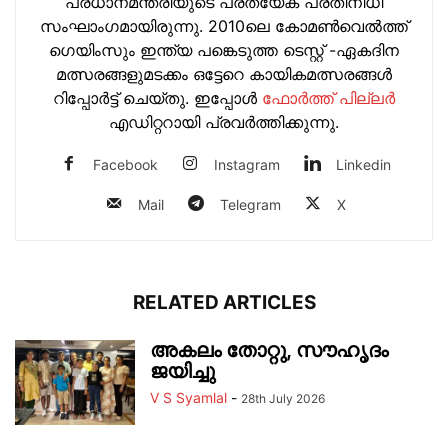
പ്രധാനമന്ത്രിയുടെ പ്രത്യേക പ്രതിനിധി
സംഘാംഗമായിരുന്നു. 2010ലെ കോമണ്‍വെല്‍ത്ത്
ഗെയിംസും ഇന്ത്യ പങ്കെടുത്ത ടെസ്റ്റ് -ഏകദിന
മത്സരങ്ങളുമടക്കം ഒട്ടേറെ കായികമത്സരങ്ങള്‍
റിപ്പോര്‍ട്ട് ചെയ്തു. ഇപ്പോള്‍
ഫോ‍ർത്ത് പില്ല‍ർ
എഡിറ്ററായി പ്രവ‍ർത്തിക്കുന്നു.
Facebook
Instagram
Linkedin
Mail
Telegram
X
RELATED ARTICLES
അകലം തോറ്റു, സൗഹൃദം
ജയിച്ചു
V S Syamlal
-
28th July 2026