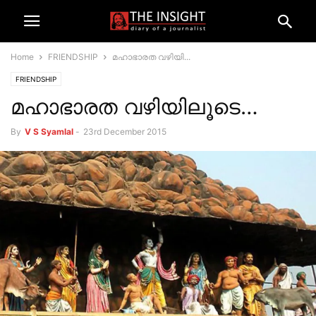
Home
FRIENDSHIP
മഹാഭാരത വഴിയി...
FRIENDSHIP
മഹാഭാരത വഴിയിലൂടെ…
By
V S Syamlal
-
23rd December 2015