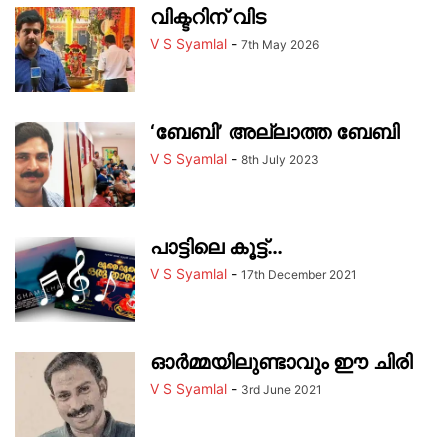
വിക്ടറിന് വിട
V S Syamlal
-
7th May 2026
‘ബേബി’ അല്ലാത്ത ബേബി
V S Syamlal
-
8th July 2023
പാട്ടിലെ കൂട്ട്…
V S Syamlal
-
17th December 2021
ഓര്‍മ്മയിലുണ്ടാവും ഈ ചിരി
V S Syamlal
-
3rd June 2021