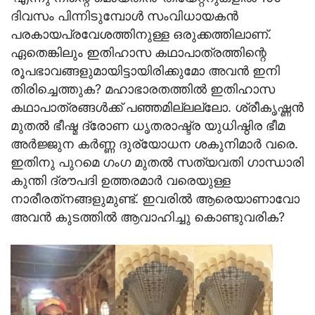
ദിവസം പിന്നിടുമ്പോള്‍ സംവിധായകന്‍
പരകായപ്രവേശത്തിനുള്ള ഒരുക്കത്തിലാണ്.
ഏതെങ്കിലും ഇതിഹാസ കഥാപാത്രത്തിന്റെ
രൂപഭാവങ്ങളുമായിട്ടായിരിക്കുമോ അവന്‍ ഇനി
തിരിച്ചെത്തുക? മഹാഭാരതത്തില്‍ ഇതിഹാസ
കഥാപാത്രങ്ങള്‍ക്ക് പഞ്ഞമില്ലല്ലോ. ശ്രീകൃഷ്ണന്‍
മുതല്‍ ഭീഷ്മ ദ്രോണ ധൃതരാഷ്ട്ര യുധിഷ്ഠിര ഭീമ
അര്‍ജ്ജുന കര്‍ണ്ണ ദുര്യോധന ശകുനിമാര്‍ വരെ.
ഇതിനു പുറമെ ഗംഗ മുതല്‍ സത്യവതി ഗാന്ധാരി
കുന്തി ദ്രൗപദി ഉത്തരമാര്‍ വരെയുള്ള
നാരീരത്‌നങ്ങളുമുണ്ട്. ഇവരില്‍ ആരെയാണാവോ
അവന്‍ കുടത്തില്‍ ആവാഹിച്ചു കൊണ്ടുവരിക?