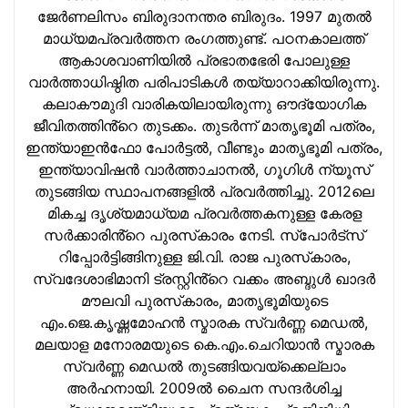
ജേര്‍ണലിസം ബിരുദാനന്തര ബിരുദം. 1997 മുതല്‍
മാധ്യമപ്രവര്‍ത്തന രംഗത്തുണ്ട്. പഠനകാലത്ത്
ആകാശവാണിയില്‍ പ്രഭാതഭേരി പോലുള്ള
വാര്‍ത്താധിഷ്ഠിത പരിപാടികള്‍ തയ്യാറാക്കിയിരുന്നു.
കലാകൗമുദി വാരികയിലായിരുന്നു ഔദ്യോഗിക
ജീവിതത്തിൻ്റെ തുടക്കം. തുടര്‍ന്ന് മാതൃഭൂമി പത്രം,
ഇന്ത്യാഇന്‍ഫോ പോർട്ടൽ, വീണ്ടും മാതൃഭൂമി പത്രം,
ഇന്ത്യാവിഷന്‍ വാർത്താചാനൽ, ഗൂഗിൾ ന്യൂസ്
തുടങ്ങിയ സ്ഥാപനങ്ങളില്‍ പ്രവര്‍ത്തിച്ചു. 2012ലെ
മികച്ച ദൃശ്യമാധ്യമ പ്രവര്‍ത്തകനുള്ള കേരള
സർക്കാരിൻ്റെ പുരസ്‌കാരം നേടി. സ്പോർട്സ്
റിപ്പോർട്ടിങ്ങിനുള്ള ജി.വി. രാജ പുരസ്‌കാരം,
സ്വദേശാഭിമാനി ട്രസ്റ്റിൻ്റെ വക്കം അബ്ദുള്‍ ഖാദര്‍
മൗലവി പുരസ്‌കാരം, മാതൃഭൂമിയുടെ
എം.ജെ.കൃഷ്ണമോഹന്‍ സ്മാരക സ്വര്‍ണ്ണ മെഡല്‍,
മലയാള മനോരമയുടെ കെ.എം.ചെറിയാന്‍ സ്മാരക
സ്വര്‍ണ്ണ മെഡല്‍ തുടങ്ങിയവയ്‌ക്കെല്ലാം
അര്‍ഹനായി. 2009ല്‍ ചൈന സന്ദര്‍ശിച്ച