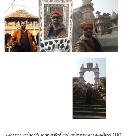
‘എന്നു നിന്റെ മൊയ്തീന്‍’ തിയേറ്ററുകളില്‍ 100