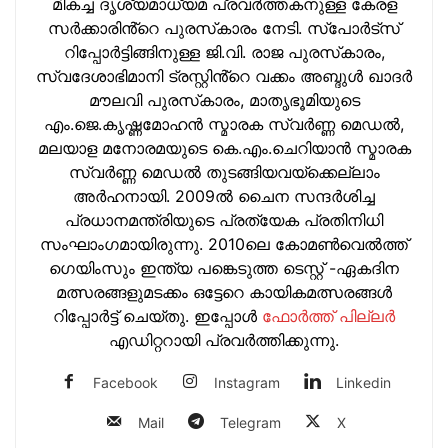
മികച്ച ദൃശ്യമാധ്യമ പ്രവര്‍ത്തകനുള്ള കേരള
സർക്കാരിൻ്റെ പുരസ്‌കാരം നേടി. സ്പോർട്സ്
റിപ്പോർട്ടിങ്ങിനുള്ള ജി.വി. രാജ പുരസ്‌കാരം,
സ്വദേശാഭിമാനി ട്രസ്റ്റിൻ്റെ വക്കം അബ്ദുള്‍ ഖാദര്‍
മൗലവി പുരസ്‌കാരം, മാതൃഭൂമിയുടെ
എം.ജെ.കൃഷ്ണമോഹന്‍ സ്മാരക സ്വര്‍ണ്ണ മെഡല്‍,
മലയാള മനോരമയുടെ കെ.എം.ചെറിയാന്‍ സ്മാരക
സ്വര്‍ണ്ണ മെഡല്‍ തുടങ്ങിയവയ്‌ക്കെല്ലാം
അര്‍ഹനായി. 2009ല്‍ ചൈന സന്ദര്‍ശിച്ച
പ്രധാനമന്ത്രിയുടെ പ്രത്യേക പ്രതിനിധി
സംഘാംഗമായിരുന്നു. 2010ലെ കോമണ്‍വെല്‍ത്ത്
ഗെയിംസും ഇന്ത്യ പങ്കെടുത്ത ടെസ്റ്റ് -ഏകദിന
മത്സരങ്ങളുമടക്കം ഒട്ടേറെ കായികമത്സരങ്ങള്‍
റിപ്പോര്‍ട്ട് ചെയ്തു. ഇപ്പോള്‍
ഫോ‍ർത്ത് പില്ല‍ർ
എഡിറ്ററായി പ്രവ‍ർത്തിക്കുന്നു.
Facebook
Instagram
Linkedin
Mail
Telegram
X