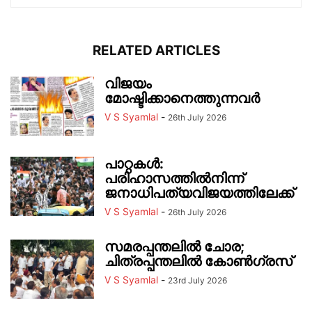
RELATED ARTICLES
വിജയം
മോഷ്ടിക്കാനെത്തുന്നവർ
V S Syamlal
-
26th July 2026
പാറ്റകൾ:
പരിഹാസത്തിൽനിന്ന്
ജനാധിപത്യവിജയത്തിലേക്ക്
V S Syamlal
-
26th July 2026
സമരപ്പന്തലിൽ ചോര;
ചിത്രപ്പന്തലിൽ കോൺഗ്രസ്
V S Syamlal
-
23rd July 2026