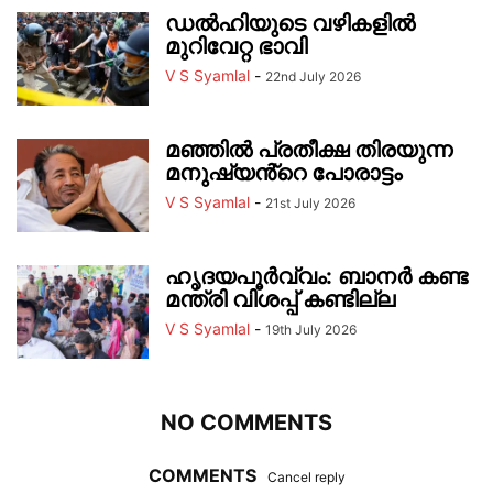
ഡൽഹിയുടെ വഴികളിൽ
മുറിവേറ്റ ഭാവി
V S Syamlal
-
22nd July 2026
മഞ്ഞിൽ പ്രതീക്ഷ തിരയുന്ന
മനുഷ്യൻ്റെ പോരാട്ടം
V S Syamlal
-
21st July 2026
ഹൃദയപൂർവ്വം: ബാന‍ർ കണ്ട
മന്ത്രി വിശപ്പ് കണ്ടില്ല
V S Syamlal
-
19th July 2026
NO COMMENTS
COMMENTS
Cancel reply