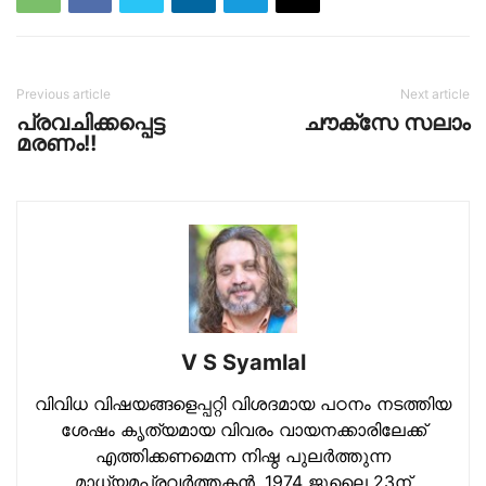
Previous article
Next article
പ്രവചിക്കപ്പെട്ട
ചൗക്‌സേ സലാം
മരണം!!
V S Syamlal
വിവിധ വിഷയങ്ങളെപ്പറ്റി വിശദമായ പഠനം നടത്തിയ
ശേഷം കൃത്യമായ വിവരം വായനക്കാരിലേക്ക്
എത്തിക്കണമെന്ന നിഷ്ഠ പുലര്‍ത്തുന്ന
മാധ്യമപ്രവര്‍ത്തകന്‍. 1974 ജൂലൈ 23ന്