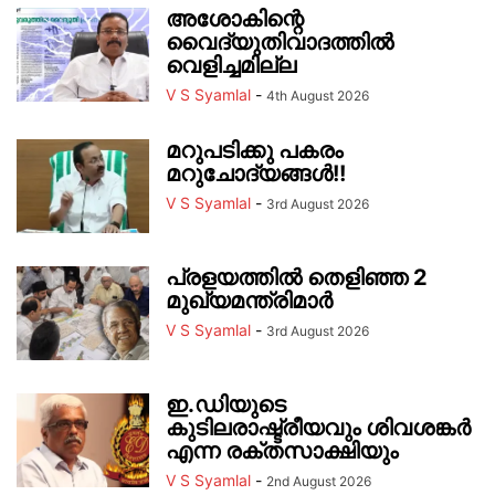
അശോകിന്റെ
വൈദ്യുതിവാദത്തിൽ
വെളിച്ചമില്ല
V S Syamlal
-
4th August 2026
മറുപടിക്കു പകരം
മറുചോദ്യങ്ങൾ!!
V S Syamlal
-
3rd August 2026
പ്രളയത്തിൽ തെളിഞ്ഞ 2
മുഖ്യമന്ത്രിമാർ
V S Syamlal
-
3rd August 2026
ഇ.ഡിയുടെ
കുടിലരാഷ്ട്രീയവും ശിവശങ്കർ
എന്ന രക്തസാക്ഷിയും
V S Syamlal
-
2nd August 2026