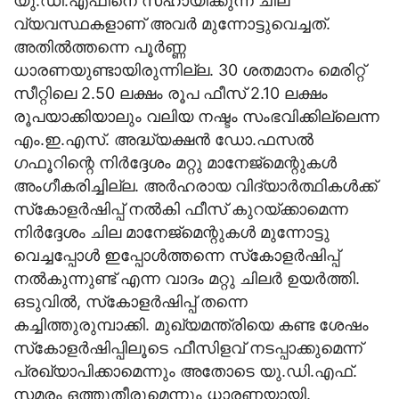
യു.ഡി.എഫിനെ സഹായിക്കുന്ന ചില
വ്യവസ്ഥകളാണ് അവര്‍ മുന്നോട്ടുവെച്ചത്.
അതില്‍ത്തന്നെ പൂര്‍ണ്ണ
ധാരണയുണ്ടായിരുന്നില്ല. 30 ശതമാനം മെരിറ്റ്
സീറ്റിലെ 2.50 ലക്ഷം രൂപ ഫീസ് 2.10 ലക്ഷം
രൂപയാക്കിയാലും വലിയ നഷ്ടം സംഭവിക്കില്ലെന്ന
എം.ഇ.എസ്. അദ്ധ്യക്ഷന്‍ ഡോ.ഫസല്‍
ഗഫൂറിന്റെ നിര്‍ദ്ദേശം മറ്റു മാനേജ്‌മെന്റുകള്‍
അംഗീകരിച്ചില്ല. അര്‍ഹരായ വിദ്യാര്‍ത്ഥികള്‍ക്ക്
സ്‌കോളര്‍ഷിപ്പ് നല്‍കി ഫീസ് കുറയ്ക്കാമെന്ന
നിര്‍ദ്ദേശം ചില മാനേജ്‌മെന്റുകള്‍ മുന്നോട്ടു
വെച്ചപ്പോള്‍ ഇപ്പോള്‍ത്തന്നെ സ്‌കോളര്‍ഷിപ്പ്
നല്‍കുന്നുണ്ട് എന്ന വാദം മറ്റു ചിലര്‍ ഉയര്‍ത്തി.
ഒടുവില്‍, സ്‌കോളര്‍ഷിപ്പ് തന്നെ
കച്ചിത്തുരുമ്പാക്കി. മുഖ്യമന്ത്രിയെ കണ്ട ശേഷം
സ്‌കോളര്‍ഷിപ്പിലൂടെ ഫീസിളവ് നടപ്പാക്കുമെന്ന്
പ്രഖ്യാപിക്കാമെന്നും അതോടെ യു.ഡി.എഫ്.
സമരം ഒത്തുതീരുമെന്നും ധാരണയായി.