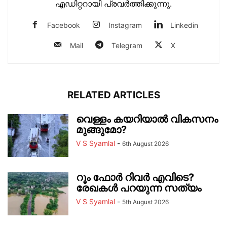
എഡിറ്ററായി പ്രവ‍ർത്തിക്കുന്നു.
Facebook
Instagram
Linkedin
Mail
Telegram
X
RELATED ARTICLES
വെള്ളം കയറിയാൽ വികസനം
മുങ്ങുമോ?
V S Syamlal
-
6th August 2026
റൂം ഫോർ റിവർ എവിടെ?
രേഖകൾ പറയുന്ന സത്യം
V S Syamlal
-
5th August 2026