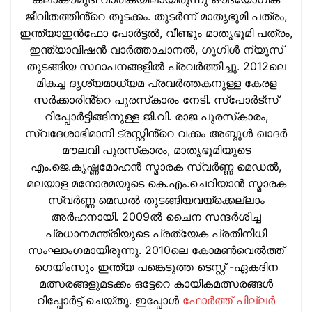
ജീവിതത്തിൻ്റെ തുടക്കം. തുടര്‍ന്ന് മാതൃഭൂമി പത്രം,
ഇന്ത്യാഇന്‍ഫോ പോർട്ടൽ, വീണ്ടും മാതൃഭൂമി പത്രം,
ഇന്ത്യാവിഷന്‍ വാർത്താചാനൽ, ഗൂഗിൾ ന്യൂസ്
തുടങ്ങിയ സ്ഥാപനങ്ങളില്‍ പ്രവര്‍ത്തിച്ചു. 2012ലെ
മികച്ച ദൃശ്യമാധ്യമ പ്രവര്‍ത്തകനുള്ള കേരള
സർക്കാരിൻ്റെ പുരസ്‌കാരം നേടി. സ്പോർട്സ്
റിപ്പോർട്ടിങ്ങിനുള്ള ജി.വി. രാജ പുരസ്‌കാരം,
സ്വദേശാഭിമാനി ട്രസ്റ്റിൻ്റെ വക്കം അബ്ദുള്‍ ഖാദര്‍
മൗലവി പുരസ്‌കാരം, മാതൃഭൂമിയുടെ
എം.ജെ.കൃഷ്ണമോഹന്‍ സ്മാരക സ്വര്‍ണ്ണ മെഡല്‍,
മലയാള മനോരമയുടെ കെ.എം.ചെറിയാന്‍ സ്മാരക
സ്വര്‍ണ്ണ മെഡല്‍ തുടങ്ങിയവയ്‌ക്കെല്ലാം
അര്‍ഹനായി. 2009ല്‍ ചൈന സന്ദര്‍ശിച്ച
പ്രധാനമന്ത്രിയുടെ പ്രത്യേക പ്രതിനിധി
സംഘാംഗമായിരുന്നു. 2010ലെ കോമണ്‍വെല്‍ത്ത്
ഗെയിംസും ഇന്ത്യ പങ്കെടുത്ത ടെസ്റ്റ് -ഏകദിന
മത്സരങ്ങളുമടക്കം ഒട്ടേറെ കായികമത്സരങ്ങള്‍
റിപ്പോര്‍ട്ട് ചെയ്തു. ഇപ്പോള്‍
ഫോ‍ർത്ത് പില്ല‍ർ