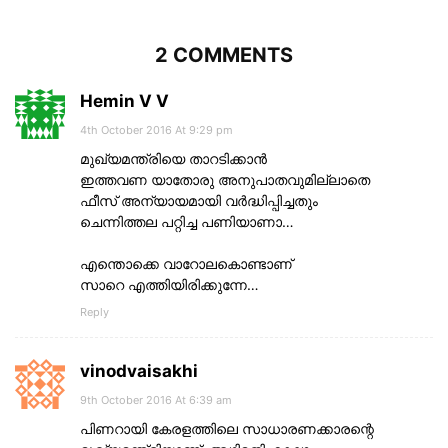
2 COMMENTS
Hemin V V
4th October 2016 At 9:29 pm
മുഖ്യമന്ത്രിയെ താറടിക്കാൻ
ഇത്തവണ യാതോരു അനുപാതവുമില്ലാതെ
ഫീസ്‌ അന്യായമായി വർദ്ധിപ്പിച്ചതും
ചെന്നിത്തല പറ്റിച്ച പണിയാണാ…
എന്തൊക്കെ വാറോലകൊണ്ടാണ്‌
സാറെ എത്തിയിരിക്കുന്നേ…
Reply
vinodvaisakhi
9th October 2016 At 6:39 am
പിണറായി കേരളത്തിലെ സാധാരണക്കാരന്റെ