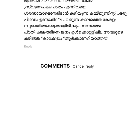
മുഖ്യമന്ത്രിയാണ്..അഴിമതി ,കോഴ
,സ്വജനപക്ഷപാതം എന്നിവയെ
ശ്രദ്ധയോടെനേരിടാന്‍ കഴിയുന്ന കമ്മ്യൂണിസ്റ്റ് ..ഒരു
പിഴവും ഉണ്ടാകില്ല ..വരുന്ന കാലത്തെേ കേരളം
സുരക്ഷിതകേരളമായിരിക്കും..ഇന്നത്തെ
പ്രതിപക്ഷത്തിനെ ജനം ഉള്‍ക്കൊള്ളില്ല.അവരുടെ
കഴിഞ്ഞ “കാലമുഖം “ആര്‍ക്കാണറിയാത്തത്
Reply
COMMENTS
Cancel reply