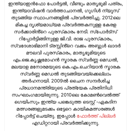
ഇന്ത്യാഇന്‍ഫോ പോർട്ടൽ, വീണ്ടും മാതൃഭൂമി പത്രം,
ഇന്ത്യാവിഷന്‍ വാർത്താചാനൽ, ഗൂഗിൾ ന്യൂസ്
തുടങ്ങിയ സ്ഥാപനങ്ങളില്‍ പ്രവര്‍ത്തിച്ചു. 2012ലെ
മികച്ച ദൃശ്യമാധ്യമ പ്രവര്‍ത്തകനുള്ള കേരള
സർക്കാരിൻ്റെ പുരസ്‌കാരം നേടി. സ്പോർട്സ്
റിപ്പോർട്ടിങ്ങിനുള്ള ജി.വി. രാജ പുരസ്‌കാരം,
സ്വദേശാഭിമാനി ട്രസ്റ്റിൻ്റെ വക്കം അബ്ദുള്‍ ഖാദര്‍
മൗലവി പുരസ്‌കാരം, മാതൃഭൂമിയുടെ
എം.ജെ.കൃഷ്ണമോഹന്‍ സ്മാരക സ്വര്‍ണ്ണ മെഡല്‍,
മലയാള മനോരമയുടെ കെ.എം.ചെറിയാന്‍ സ്മാരക
സ്വര്‍ണ്ണ മെഡല്‍ തുടങ്ങിയവയ്‌ക്കെല്ലാം
അര്‍ഹനായി. 2009ല്‍ ചൈന സന്ദര്‍ശിച്ച
പ്രധാനമന്ത്രിയുടെ പ്രത്യേക പ്രതിനിധി
സംഘാംഗമായിരുന്നു. 2010ലെ കോമണ്‍വെല്‍ത്ത്
ഗെയിംസും ഇന്ത്യ പങ്കെടുത്ത ടെസ്റ്റ് -ഏകദിന
മത്സരങ്ങളുമടക്കം ഒട്ടേറെ കായികമത്സരങ്ങള്‍
റിപ്പോര്‍ട്ട് ചെയ്തു. ഇപ്പോള്‍
ഫോ‍ർത്ത് പില്ല‍ർ
എഡിറ്ററായി പ്രവ‍ർത്തിക്കുന്നു.