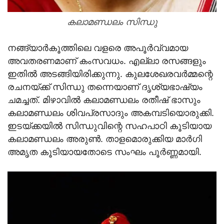
കലാമണ്ഡലം സിന്ധു
നങ്ങ്യാര്‍കൂത്തിലെ വളരെ അപൂര്‍വ്വമായ
അവതരണമാണ് കംസവധം. എല്ലാ രസങ്ങളും
ഇതില്‍ അടങ്ങിയിരിക്കുന്നു. കുലശേഖരവര്‍മ്മന്റെ
രചനയ്ക്ക് സിന്ധു തന്നെയാണ് ദൃശ്യഭാഷ്യം
ചമച്ചത്. മിഴാവില്‍ കലാമണ്ഡലം രതീഷ് ഭാസും
കലാമണ്ഡലം ശിവപ്രസാദും അകമ്പടിയൊരുക്കി.
ഇടയ്ക്കയില്‍ സിന്ധുവിന്റെ സഹപാഠി കൂടിയായ
കലാമണ്ഡലം അരുണ്‍. താളമൊരുക്കിയ മാര്‍ഗി
അമൃത കൂടിയായതോടെ സംഘം പൂര്‍ണ്ണമായി.