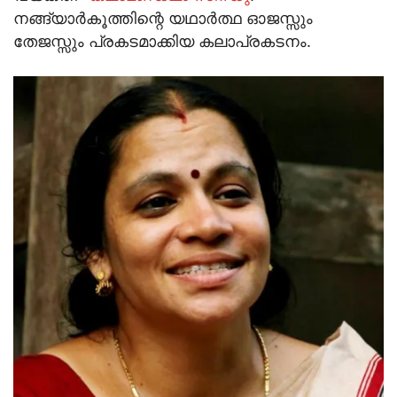
നങ്ങ്യാര്‍കൂത്തിന്റെ യഥാര്‍ത്ഥ ഓജസ്സും
തേജസ്സും പ്രകടമാക്കിയ കലാപ്രകടനം.