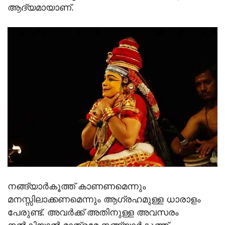
ആദ്യമായാണ്.
നങ്ങ്യാര്‍കൂത്ത് കാണണമെന്നും
മനസ്സിലാക്കണമെന്നും ആഗ്രഹമുള്ള ധാരാളം
പേരുണ്ട്. അവര്‍ക്ക് അതിനുള്ള അവസരം