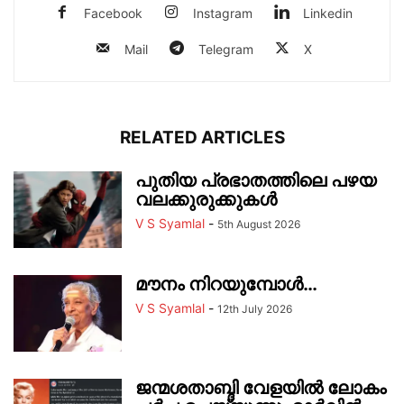
Facebook
Instagram
Linkedin
Mail
Telegram
X
RELATED ARTICLES
പുതിയ പ്രഭാതത്തിലെ പഴയ
വലക്കുരുക്കുകൾ
V S Syamlal
-
5th August 2026
മൗനം നിറയുമ്പോൾ…
V S Syamlal
-
12th July 2026
ജന്മശതാബ്ദി വേളയിൽ ലോകം