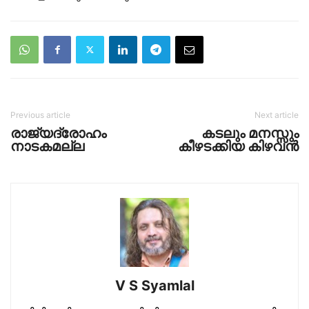
Previous article
Next article
രാജ്യദ്രോഹം
കടലും മനസ്സും
നാടകമല്ല
കീഴടക്കിയ കിഴവന്‍
V S Syamlal