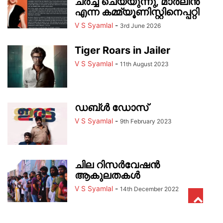
ചർച്ച ചെയ്യുന്നു, മാർലിൻ
എന്ന കമ്മ്യൂണിസ്റ്റിനെപ്പറ്റി
V S Syamlal
-
3rd June 2026
Tiger Roars in Jailer
V S Syamlal
-
11th August 2023
ഡബ്ൾ ഡോസ്
V S Syamlal
-
9th February 2023
ചില റിസർവേഷൻ
ആകുലതകൾ
V S Syamlal
-
14th December 2022